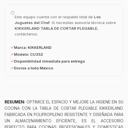
GastroBot
Este equipo cuenta con el respaldo total de
Los
Asesor Chef Online
Juguetes del Chef
. Si necesitas asesoría técnica sobre
KIKKERLAND TABLA DE CORTAR PLEGABLE
,
contáctanos.
¡Hola Chef! 🍳 Soy GastroBot, tu asesor
de cocina profesional de GastroArt.
Marca:
KIKKERLAND
¿En qué te puedo apoyar hoy con tu
equipamiento o utensilios?
Modelo:
CU352
Disponibilidad inmediata para entrega
Buscar estufas industriales
Envíos a todo México
Ver uniformes y filipinas
Métodos de envío y entrega
Ver sucursales y contacto
RESUMEN:
OPTIMICE EL ESPACIO Y MEJORE LA HIGIENE EN SU
COCINA CON LA TABLA DE CORTAR PLEGABLE KIKKERLAND.
FABRICADA EN POLIPROPILENO RESISTENTE Y DISEÑADA PARA
UN ALMACENAMIENTO EFICIENTE, ES EL ACCESORIO
PERFECTO PARA COCINAS PROFESIONALES Y DOMESTICAS