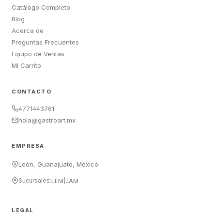
Catálogo Completo
Blog
Acerca de
Preguntas Frecuentes
Equipo de Ventas
Mi Carrito
CONTACTO
4771443761
hola@gastroart.mx
EMPRESA
León, Guanajuato, México
Sucursales:
LEM
|
JAM
LEGAL