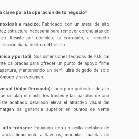
 clave para la operación de tu negocio?
noxidable macizo:
Fabricado con un metal de alto
gidez estructural necesaria para remover corcholatas de
rzo. Resiste por completo la corrosión, el impacto
ricción diaria dentro del bolsillo.
ico y portátil:
Sus dimensiones técnicas de 10.8 cm
nte calibradas para ofrecer un punto de apoyo firme
apertura, manteniendo un perfil ultra delgado de solo
cómodo y sin volumen.
visual (Valor Percibido):
Incorpora grabados de alta
ue simulan el mástil, los trastes y las pastillas de una
. Este acabado detallado eleva el atractivo visual del
n margen de ganancia superior en puntos de venta
 alto tránsito:
Equipado con un anillo metálico de
 ancla firmemente a llaveros, mochilas, maletas de