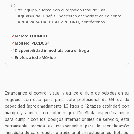
GastroBot
Este equipo cuenta con el respaldo total de
Los
Asesor Chef Online
Juguetes del Chef
. Si necesitas asesoría técnica sobre
JARRA PARA CAFE 64OZ NEGRO
, contáctanos.
¡Hola Chef! 🍳 Soy GastroBot, tu asesor
de cocina profesional de GastroArt.
Marca:
THUNDER
¿En qué te puedo apoyar hoy con tu
Modelo:
PLCD064
equipamiento o utensilios?
Disponibilidad inmediata para entrega
Envíos a todo México
Buscar estufas industriales
Ver uniformes y filipinas
Métodos de envío y entrega
Ver sucursales y contacto
Estandarice el control visual y agilice el flujo de bebidas en su
negocio con esta jarra para café profesional de 64 oz de
capacidad (aproximadamente 1.9 litros o 12 tazas estándar) con
mango y acentos en color negro. Diseñada específicamente
para cumplir con los códigos internacionales de servicio, esta
herramienta técnica es indispensable para la identificación
inmediata de café regular o tradicional en restaurantes, hoteles,