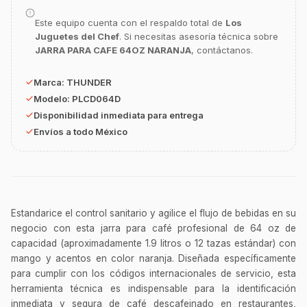
GastroBot
Este equipo cuenta con el respaldo total de
Los
Asesor Chef Online
Juguetes del Chef
. Si necesitas asesoría técnica sobre
JARRA PARA CAFE 64OZ NARANJA
, contáctanos.
¡Hola Chef! 🍳 Soy GastroBot, tu asesor
de cocina profesional de GastroArt.
Marca:
THUNDER
Modelo:
PLCD064D
¿En qué te puedo apoyar hoy con tu
equipamiento o utensilios?
Disponibilidad inmediata para entrega
Envíos a todo México
Buscar estufas industriales
Ver uniformes y filipinas
Métodos de envío y entrega
Ver sucursales y contacto
Estandarice el control sanitario y agilice el flujo de bebidas en su
negocio con esta jarra para café profesional de 64 oz de
capacidad (aproximadamente 1.9 litros o 12 tazas estándar) con
mango y acentos en color naranja. Diseñada específicamente
para cumplir con los códigos internacionales de servicio, esta
herramienta técnica es indispensable para la identificación
inmediata y segura de café descafeinado en restaurantes,