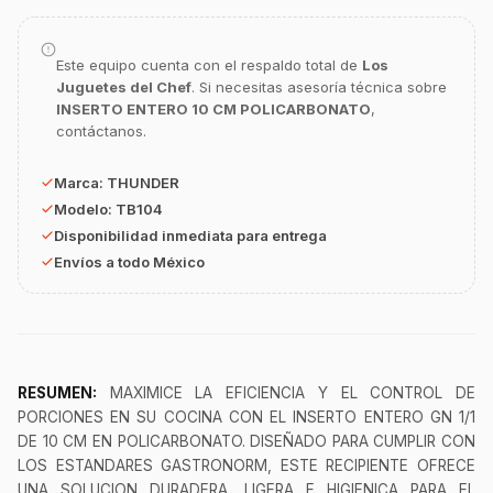
GastroBot
Este equipo cuenta con el respaldo total de
Los
Asesor Chef Online
Juguetes del Chef
. Si necesitas asesoría técnica sobre
INSERTO ENTERO 10 CM POLICARBONATO
,
contáctanos.
¡Hola Chef! 🍳 Soy GastroBot, tu asesor
de cocina profesional de GastroArt.
Marca:
THUNDER
¿En qué te puedo apoyar hoy con tu
Modelo:
TB104
equipamiento o utensilios?
Disponibilidad inmediata para entrega
Buscar estufas industriales
Envíos a todo México
Ver uniformes y filipinas
Métodos de envío y entrega
Ver sucursales y contacto
RESUMEN:
MAXIMICE LA EFICIENCIA Y EL CONTROL DE
PORCIONES EN SU COCINA CON EL INSERTO ENTERO GN 1/1
DE 10 CM EN POLICARBONATO. DISEÑADO PARA CUMPLIR CON
LOS ESTANDARES GASTRONORM, ESTE RECIPIENTE OFRECE
UNA SOLUCION DURADERA, LIGERA E HIGIENICA PARA EL