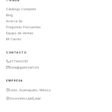
TIENDA
Catálogo Completo
Blog
Acerca de
Preguntas Frecuentes
Equipo de Ventas
Mi Carrito
CONTACTO
4771443761
hola@gastroart.mx
EMPRESA
León, Guanajuato, México
Sucursales:
LEM
|
JAM