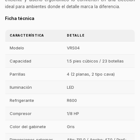
ideal para ambientes donde el detalle marca la diferencia.
Ficha técnica
CARACTERÍSTICA
DETALLE
Modelo
VRS04
Capacidad
1.5 pies cúbicos / 23 botellas
Parrillas
4 (2 planas, 2 tipo cava)
Iluminación
LED
Refrigerante
R600
Compresor
1/8 HP
Color del gabinete
Gris
Dimensiones externas
Alto: 110.0 / Ancho: 47.0 / Prof.: