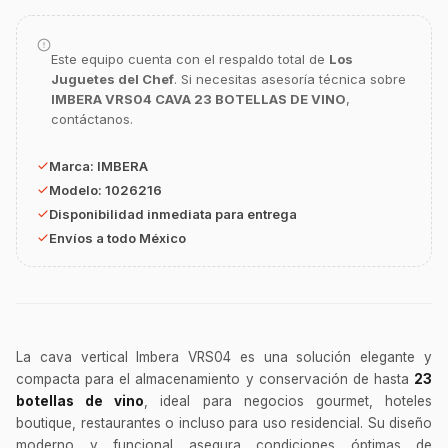
Este equipo cuenta con el respaldo total de
Los
Juguetes del Chef
. Si necesitas asesoría técnica sobre
GastroBot
IMBERA VRS04 CAVA 23 BOTELLAS DE VINO
,
Asesor Chef Online
contáctanos.
Marca:
IMBERA
¡Hola Chef! 🍳 Soy GastroBot, tu asesor
de cocina profesional de GastroArt.
Modelo:
1026216
Disponibilidad inmediata para entrega
¿En qué te puedo apoyar hoy con tu
equipamiento o utensilios?
Envíos a todo México
Buscar estufas industriales
Ver uniformes y filipinas
Métodos de envío y entrega
La cava vertical Imbera VRS04 es una solución elegante y
Ver sucursales y contacto
compacta para el almacenamiento y conservación de hasta
23
botellas de vino
, ideal para negocios gourmet, hoteles
boutique, restaurantes o incluso para uso residencial. Su diseño
moderno y funcional asegura condiciones óptimas de