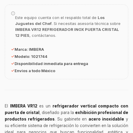
Este equipo cuenta con el respaldo total de
Los
Juguetes del Chef
. Si necesitas asesoría técnica sobre
IMBERA VR12 REFRIGERADOR INOX PUERTA CRISTAL
12 PIES
, contáctanos.
Marca:
IMBERA
GastroBot
Asesor Chef Online
Modelo:
1021744
Disponibilidad inmediata para entrega
Envíos a todo México
¡Hola Chef! 🍳 Soy GastroBot, tu asesor
de cocina profesional de GastroArt.
¿En qué te puedo apoyar hoy con tu
equipamiento o utensilios?
Buscar estufas industriales
El
IMBERA VR12
es un
refrigerador vertical compacto con
puerta de cristal
, diseñado para la
exhibición profesional de
Ver uniformes y filipinas
productos refrigerados
. Su gabinete en
acero inoxidable
y
Métodos de envío y entrega
su eficiente sistema de refrigeración lo convierten en la solución
ideal para negocios que buscan funcionalidad, estética y
Ver sucursales y contacto