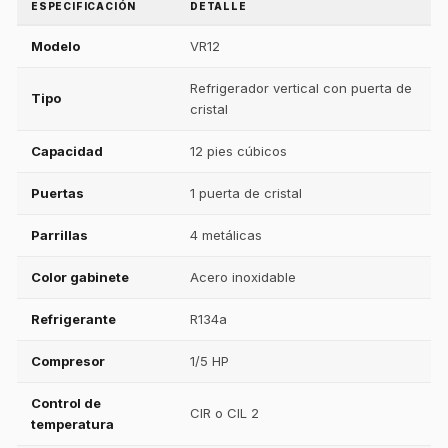
ESPECIFICACIÓN
DETALLE
Modelo
VR12
Refrigerador vertical con puerta de
Tipo
cristal
Capacidad
12 pies cúbicos
Puertas
1 puerta de cristal
Parrillas
4 metálicas
Color gabinete
Acero inoxidable
Refrigerante
R134a
Compresor
1/5 HP
Control de
CIR o CIL 2
temperatura