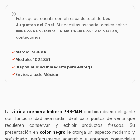
Este equipo cuenta con el respaldo total de
Los
Juguetes del Chef
. Si necesitas asesoría técnica sobre
IMBERA PHS-14N VITRINA CREMERA 1.4M NEGRA
,
contáctanos.
GastroBot
Marca:
IMBERA
Asesor Chef Online
Modelo:
1024851
Disponibilidad inmediata para entrega
¡Hola Chef! 🍳 Soy GastroBot, tu asesor
Envíos a todo México
de cocina profesional de GastroArt.
¿En qué te puedo apoyar hoy con tu
equipamiento o utensilios?
Buscar estufas industriales
La
vitrina cremera Imbera PHS-14N
combina diseño elegante
Ver uniformes y filipinas
con funcionalidad avanzada, ideal para puntos de venta que
requieren conservar y exhibir productos frescos. Su
Métodos de envío y entrega
presentación en
color negro
le otorga un aspecto moderno y
Ver sucursales y contacto
sofisticado, perfectamente adaptable a entornos comerciales