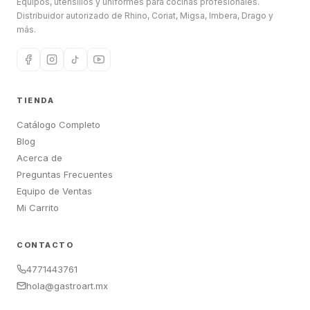
Equipos, utensilios y uniformes para cocinas profesionales.
Distribuidor autorizado de Rhino, Coriat, Migsa, Imbera, Drago y
más.
TIENDA
Catálogo Completo
Blog
Acerca de
Preguntas Frecuentes
Equipo de Ventas
Mi Carrito
CONTACTO
4771443761
hola@gastroart.mx