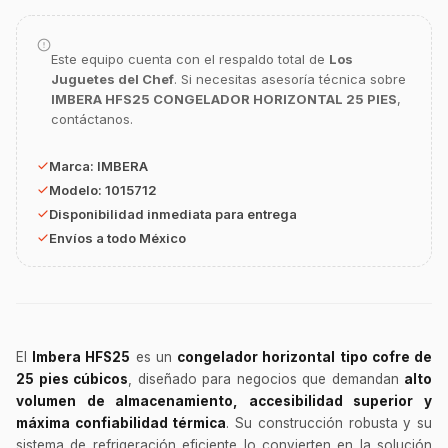
Este equipo cuenta con el respaldo total de
Los
Juguetes del Chef
. Si necesitas asesoría técnica sobre
IMBERA HFS25 CONGELADOR HORIZONTAL 25 PIES
,
contáctanos.
Marca:
IMBERA
Modelo:
1015712
GastroBot
Disponibilidad inmediata para entrega
Asesor Chef Online
Envíos a todo México
¡Hola Chef! 🍳 Soy GastroBot, tu asesor
de cocina profesional de GastroArt.
¿En qué te puedo apoyar hoy con tu
equipamiento o utensilios?
El
Imbera HFS25
es un
congelador horizontal tipo cofre de
25 pies cúbicos
, diseñado para negocios que demandan
alto
Buscar estufas industriales
volumen de almacenamiento, accesibilidad superior y
Ver uniformes y filipinas
máxima confiabilidad térmica
. Su construcción robusta y su
sistema de refrigeración eficiente lo convierten en la solución