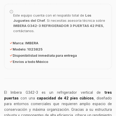
Este equipo cuenta con el respaldo total de
Los
Juguetes del Chef
. Si necesitas asesoría técnica sobre
IMBERA G342-3 REFRIGERADOR 3 PUERTAS 42 PIES
,
contáctanos.
GastroBot
Asesor Chef Online
Marca:
IMBERA
Modelo:
1023825
¡Hola Chef! 🍳 Soy GastroBot, tu asesor
Disponibilidad inmediata para entrega
de cocina profesional de GastroArt.
Envíos a todo México
¿En qué te puedo apoyar hoy con tu
equipamiento o utensilios?
Buscar estufas industriales
Ver uniformes y filipinas
El Imbera G342-3 es un refrigerador vertical de
tres
Métodos de envío y entrega
puertas
con una
capacidad de 42 pies cúbicos
, diseñado
para entornos comerciales que requieren amplio espacio de
Ver sucursales y contacto
conservación y máxima organización. Gracias a su estructura
robusta y componentes de alta eficiencia, ofrece un rendimiento