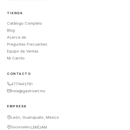
TIENDA
Catálogo Completo
Blog
Acerca de
Preguntas Frecuentes
Equipo de Ventas
Mi Carrito
CONTACTO
4771443761
hola@gastroart.mx
EMPRESA
León, Guanajuato, México
Sucursales:
LEM
|
JAM