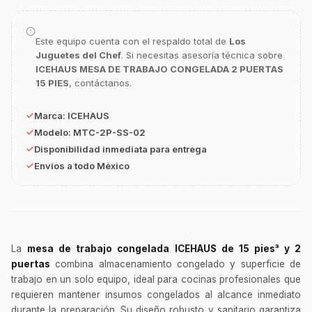
Este equipo cuenta con el respaldo total de
Los
Juguetes del Chef
. Si necesitas asesoría técnica sobre
ICEHAUS MESA DE TRABAJO CONGELADA 2 PUERTAS
15 PIES
, contáctanos.
GastroBot
Asesor Chef Online
Marca:
ICEHAUS
Modelo:
MTC-2P-SS-02
¡Hola Chef! 🍳 Soy GastroBot, tu asesor
Disponibilidad inmediata para entrega
de cocina profesional de GastroArt.
Envíos a todo México
¿En qué te puedo apoyar hoy con tu
equipamiento o utensilios?
Buscar estufas industriales
Ver uniformes y filipinas
La
mesa de trabajo congelada ICEHAUS de 15 pies³ y 2
Métodos de envío y entrega
puertas
combina almacenamiento congelado y superficie de
Ver sucursales y contacto
trabajo en un solo equipo, ideal para cocinas profesionales que
requieren mantener insumos congelados al alcance inmediato
durante la preparación. Su diseño robusto y sanitario garantiza