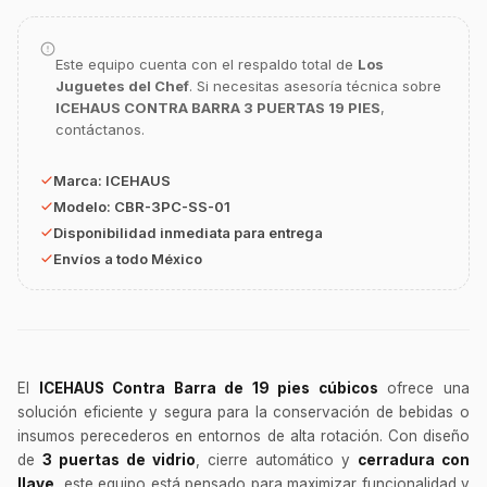
Este equipo cuenta con el respaldo total de
Los
Juguetes del Chef
. Si necesitas asesoría técnica sobre
ICEHAUS CONTRA BARRA 3 PUERTAS 19 PIES
,
contáctanos.
GastroBot
Asesor Chef Online
Marca:
ICEHAUS
Modelo:
CBR-3PC-SS-01
¡Hola Chef! 🍳 Soy GastroBot, tu asesor
Disponibilidad inmediata para entrega
de cocina profesional de GastroArt.
Envíos a todo México
¿En qué te puedo apoyar hoy con tu
equipamiento o utensilios?
Buscar estufas industriales
Ver uniformes y filipinas
El
ICEHAUS Contra Barra de 19 pies cúbicos
ofrece una
Métodos de envío y entrega
solución eficiente y segura para la conservación de bebidas o
insumos perecederos en entornos de alta rotación. Con diseño
Ver sucursales y contacto
de
3 puertas de vidrio
, cierre automático y
cerradura con
llave
, este equipo está pensado para maximizar funcionalidad y