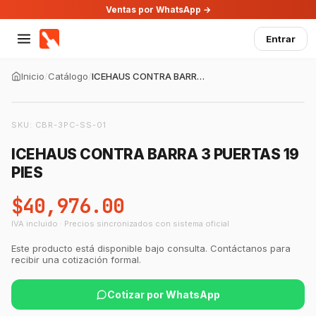
Ventas por WhatsApp →
Entrar
Inicio
/
Catálogo
/
ICEHAUS CONTRA BARRA 3 PUERTAS 19 PIES
SKU:
CBR-3PC-SS-01
ICEHAUS CONTRA BARRA 3 PUERTAS 19
PIES
$40,976.00
IVA incluido · Precios sincronizados con sistema oficial
Este producto está disponible bajo consulta. Contáctanos para
recibir una cotización formal.
Cotizar por WhatsApp