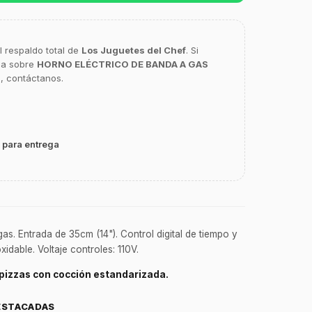
l respaldo total de
Los Juguetes del Chef
. Si
ca sobre
HORNO ELÉCTRICO DE BANDA A GAS
M
, contáctanos.
 para entrega
s. Entrada de 35cm (14"). Control digital de tiempo y
idable. Voltaje controles: 110V.
pizzas con cocción estandarizada.
ESTACADAS