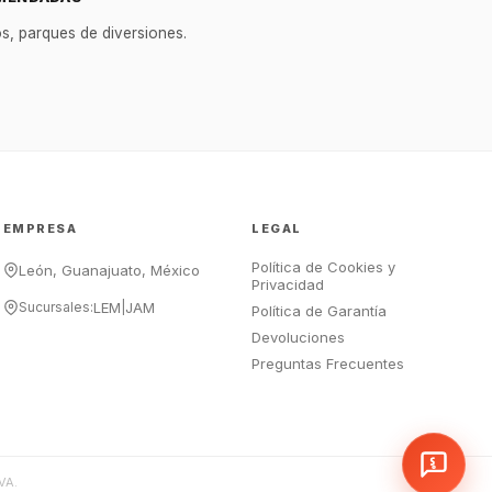
¡Hola Chef! 🍳 Soy GastroBot, tu
os, parques de diversiones.
asesor de cocina profesional de
GastroArt.
¿En qué te puedo apoyar hoy con tu
equipamiento o utensilios?
Buscar estufas industriales
Ver uniformes y filipinas
EMPRESA
LEGAL
Métodos de envío y entrega
Política de Cookies y
Ver sucursales y contacto
León, Guanajuato, México
Privacidad
Sucursales:
LEM
|
JAM
Política de Garantía
Devoluciones
Preguntas Frecuentes
VA.