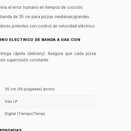
mina el error humano en tiempos de cocción.
banda de 35 cm para pizzas medianas/grandes.
res potentes con control de velocidad eléctrico.
RNO ELECTRICO DE BANDA A GAS CON
ntrega rápida (delivery). Asegura que cada pizza
r sin supervisión constante.
35 cm (14 pulgadas) ancho
Gas LP
Digital (Tiempo/Temp)
GastroBot
Asesor Chef Online
MENDADAS