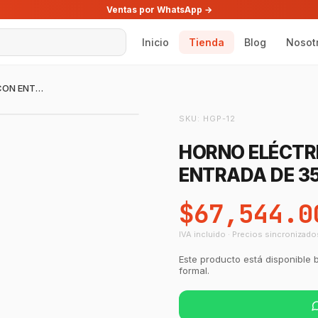
Ventas por WhatsApp →
Inicio
Tienda
Blog
Nosot
HORNO ELÉCTRICO DE BANDA A GAS CON ENTRADA DE 35CM
SKU:
HGP-12
HORNO ELÉCTR
ENTRADA DE 3
$67,544.0
IVA incluido · Precios sincronizado
Este producto está disponible 
formal.