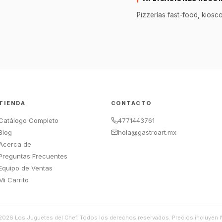
Pizzerías fast-food, kiosc
TIENDA
CONTACTO
Catálogo Completo
4771443761
Blog
hola@gastroart.mx
Acerca de
Preguntas Frecuentes
Equipo de Ventas
Mi Carrito
2026
Los Juguetes del Chef. Todos los derechos reservados. Precios incluyen I