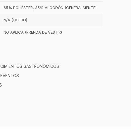
65% POLIÉSTER, 35% ALGODÓN (GENERALMENTE)
N/A (LIGERO)
NO APLICA (PRENDA DE VESTIR)
ECIMIENTOS GASTRONÓMICOS
GastroBot
Y EVENTOS
Asesor Chef Online
S
¡Hola Chef! 🍳 Soy GastroBot, tu
asesor de cocina profesional de
GastroArt.
¿En qué te puedo apoyar hoy con tu
equipamiento o utensilios?
Buscar estufas industriales