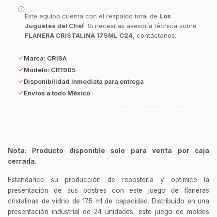
GastroBot
Este equipo cuenta con el respaldo total de
Los
Asesor Chef Online
Juguetes del Chef
. Si necesitas asesoría técnica sobre
FLANERA CRISTALINA 175ML C24
, contáctanos.
¡Hola Chef! 🍳 Soy GastroBot, tu asesor
de cocina profesional de GastroArt.
Marca:
CRISA
Modelo:
CR1905
¿En qué te puedo apoyar hoy con tu
Disponibilidad inmediata para entrega
equipamiento o utensilios?
Envíos a todo México
Buscar estufas industriales
Ver uniformes y filipinas
Métodos de envío y entrega
Ver sucursales y contacto
Nota: Producto disponible solo para venta por caja
cerrada.
Estandarice su producción de repostería y optimice la
presentación de sus postres con este juego de flaneras
cristalinas de vidrio de 175 ml de capacidad. Distribuido en una
presentación industrial de 24 unidades, este juego de moldes