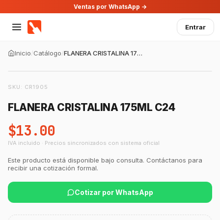
Ventas por WhatsApp →
Entrar
Inicio
/
Catálogo
/
FLANERA CRISTALINA 175ML C24
SKU:
CR1905
FLANERA CRISTALINA 175ML C24
$13.00
IVA incluido · Precios sincronizados con sistema oficial
Este producto está disponible bajo consulta. Contáctanos para
recibir una cotización formal.
Cotizar por WhatsApp