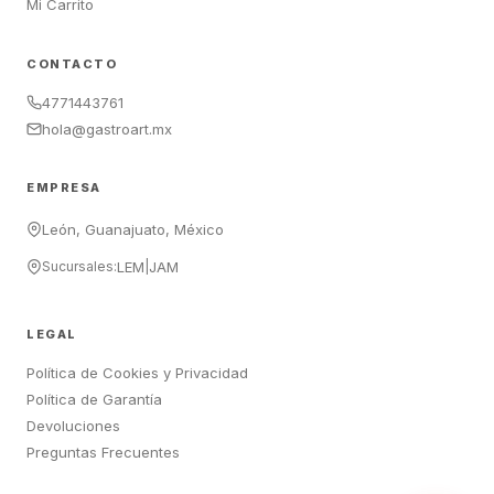
Mi Carrito
CONTACTO
4771443761
hola@gastroart.mx
EMPRESA
León, Guanajuato, México
Sucursales:
LEM
|
JAM
LEGAL
Política de Cookies y Privacidad
Política de Garantía
Devoluciones
Preguntas Frecuentes