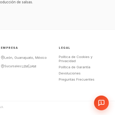
¡Hola Chef! 🍳 Soy GastroBot, tu
roducción de salsas.
asesor de cocina profesional de
GastroArt.
¿En qué te puedo apoyar hoy con tu
equipamiento o utensilios?
Buscar estufas industriales
Ver uniformes y filipinas
EMPRESA
LEGAL
Métodos de envío y entrega
Política de Cookies y
Ver sucursales y contacto
León, Guanajuato, México
Privacidad
Sucursales:
LEM
|
JAM
Política de Garantía
Devoluciones
Preguntas Frecuentes
VA.