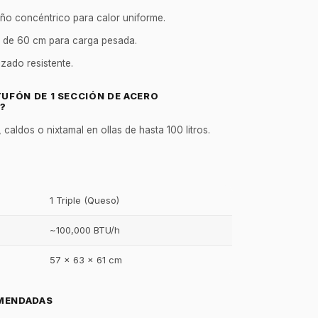
ño concéntrico para calor uniforme.
a de 60 cm para carga pesada.
zado resistente.
TUFÓN DE 1 SECCIÓN DE ACERO
?
caldos o nixtamal en ollas de hasta 100 litros.
1 Triple (Queso)
~100,000 BTU/h
57 x 63 x 61 cm
GastroBot
Asesor Chef Online
MENDADAS