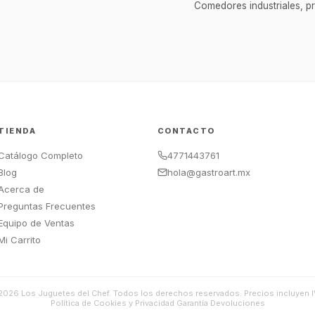
Comedores industriales, p
TIENDA
CONTACTO
Catálogo Completo
4771443761
Blog
hola@gastroart.mx
Acerca de
Preguntas Frecuentes
Equipo de Ventas
Mi Carrito
2026
Los Juguetes del Chef. Todos los derechos reservados. Precios incluyen I
Política de Cookies y Privacidad
·
Garantía
·
Devoluciones