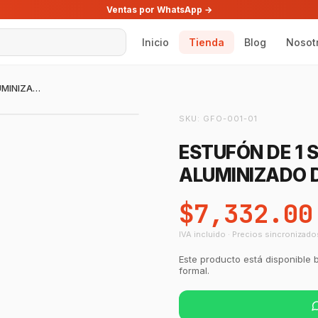
Ventas por WhatsApp →
Inicio
Tienda
Blog
Nosot
ESTUFÓN DE 1 SECCIÓN DE ACERO ALUMINIZADO DRAGO *ULTIMAS PIEZAS
SKU:
GFO-001-01
ESTUFÓN DE 1 
ALUMINIZADO 
$7,332.00
IVA incluido · Precios sincronizado
Este producto está disponible 
formal.