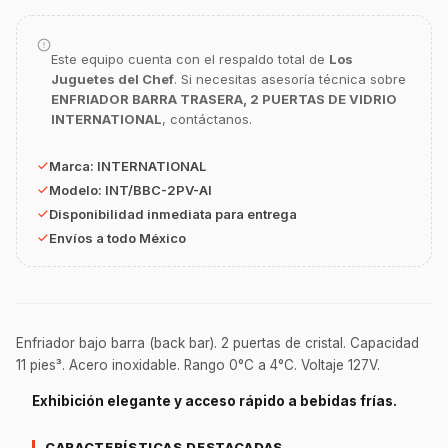
Asesor Chef Online
Este equipo cuenta con el respaldo total de
Los
¡Hola Chef! 🍳 Soy GastroBot, tu asesor
Juguetes del Chef
. Si necesitas asesoría técnica sobre
de cocina profesional de GastroArt.
ENFRIADOR BARRA TRASERA, 2 PUERTAS DE VIDRIO
¿En qué te puedo apoyar hoy con tu
INTERNATIONAL
, contáctanos.
equipamiento o utensilios?
Marca:
INTERNATIONAL
Buscar estufas industriales
Modelo:
INT/BBC-2PV-AI
Ver uniformes y filipinas
Disponibilidad inmediata para entrega
Métodos de envío y entrega
Envíos a todo México
Ver sucursales y contacto
Enfriador bajo barra (back bar). 2 puertas de cristal. Capacidad
11 pies³. Acero inoxidable. Rango 0°C a 4°C. Voltaje 127V.
Exhibición elegante y acceso rápido a bebidas frías.
CARACTERÍSTICAS DESTACADAS