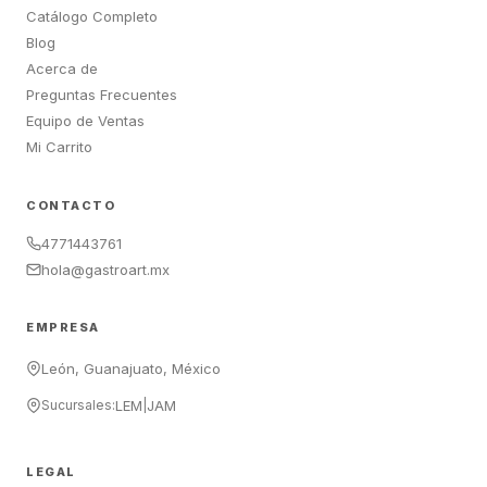
Catálogo Completo
Blog
Acerca de
Preguntas Frecuentes
Equipo de Ventas
Mi Carrito
CONTACTO
4771443761
hola@gastroart.mx
EMPRESA
León, Guanajuato, México
Sucursales:
LEM
|
JAM
LEGAL