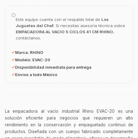
Este equipo cuenta con el respaldo total de
Los
Juguetes del Chef
. Si necesitas asesoría técnica sobre
EMPACADORA AL VACIO 5 CICLOS 41 CM RHINO
,
contáctanos.
Marca:
RHINO
Modelo:
EVAC-20
Disponibilidad inmediata para entrega
Envíos a todo México
GastroBot
Asesor Chef Online
¡Hola Chef! 🍳 Soy GastroBot, tu asesor
de cocina profesional de GastroArt.
La empacadora al vacío industrial Rhino EVAC-20 es una
¿En qué te puedo apoyar hoy con tu
solución eficiente para negocios que requieren un alto
equipamiento o utensilios?
rendimiento en la conservación y empaquetado continuo de
productos. Diseñada con un cuerpo fabricado completamente
Buscar estufas industriales