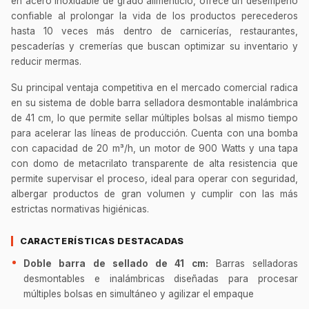
en acero inoxidable de grado alimenticio, ofrece un desempeño
Ver uniformes y filipinas
confiable al prolongar la vida de los productos perecederos
Métodos de envío y entrega
hasta 10 veces más dentro de carnicerías, restaurantes,
pescaderías y cremerías que buscan optimizar su inventario y
Ver sucursales y contacto
reducir mermas.
Su principal ventaja competitiva en el mercado comercial radica
en su sistema de doble barra selladora desmontable inalámbrica
de 41 cm, lo que permite sellar múltiples bolsas al mismo tiempo
para acelerar las líneas de producción. Cuenta con una bomba
con capacidad de 20 m³/h, un motor de 900 Watts y una tapa
con domo de metacrilato transparente de alta resistencia que
permite supervisar el proceso, ideal para operar con seguridad,
albergar productos de gran volumen y cumplir con las más
estrictas normativas higiénicas.
CARACTERÍSTICAS DESTACADAS
Doble barra de sellado de 41 cm:
Barras selladoras
desmontables e inalámbricas diseñadas para procesar
múltiples bolsas en simultáneo y agilizar el empaque