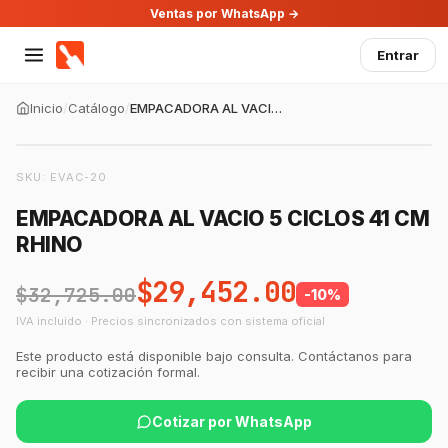
Ventas por WhatsApp →
Entrar
Inicio
/
Catálogo
/
EMPACADORA AL VACIO 5 CICLOS 41 CM RHINO
SKU:
EVAC-20
EMPACADORA AL VACIO 5 CICLOS 41 CM
RHINO
$29,452.00
$32,725.00
-
10
%
IVA incluido · Precios sincronizados con sistema oficial
Este producto está disponible bajo consulta. Contáctanos para
recibir una cotización formal.
Cotizar por WhatsApp