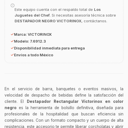
GastroBot
Asesor Chef Online
Este equipo cuenta con el respaldo total de
Los
Juguetes del Chef
. Si necesitas asesoría técnica sobre
DESTAPADOR NEGRO VICTORINOX
, contáctanos.
¡Hola Chef! 🍳 Soy GastroBot, tu asesor
de cocina profesional de GastroArt.
Marca:
VICTORINOX
¿En qué te puedo apoyar hoy con tu
Modelo:
7.6912.3
equipamiento o utensilios?
Disponibilidad inmediata para entrega
Buscar estufas industriales
Envíos a todo México
Ver uniformes y filipinas
Métodos de envío y entrega
Ver sucursales y contacto
En el servicio de barra, banquetes o eventos masivos, la
velocidad de despacho de bebidas define la satisfacción del
cliente. El
Destapador Rectangular Victorinox en color
negro
es la herramienta de bolsillo definitiva, diseñada para
profesionales de la hospitalidad que buscan eficiencia sin
complicaciones. Con un formato compacto y un cuerpo de alta
resistencia, este accesorio te permite liberar corcholatas y abrir