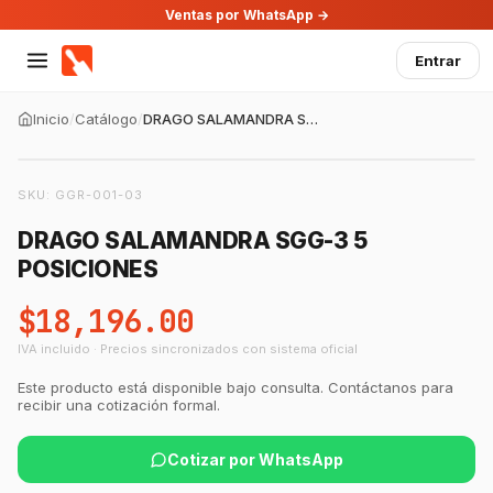
Ventas por WhatsApp →
Entrar
Inicio
/
Catálogo
/
DRAGO SALAMANDRA SGG-3 5 POSICIONES
SKU:
GGR-001-03
DRAGO SALAMANDRA SGG-3 5
POSICIONES
$18,196.00
IVA incluido · Precios sincronizados con sistema oficial
Este producto está disponible bajo consulta. Contáctanos para
recibir una cotización formal.
Cotizar por WhatsApp