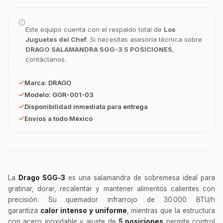
Este equipo cuenta con el respaldo total de
Los
Juguetes del Chef
. Si necesitas asesoría técnica sobre
DRAGO SALAMANDRA SGG-3 5 POSICIONES
,
contáctanos.
GastroBot
Asesor Chef Online
Marca:
DRAGO
Modelo:
GGR-001-03
Disponibilidad inmediata para entrega
¡Hola Chef! 🍳 Soy GastroBot, tu asesor
de cocina profesional de GastroArt.
Envíos a todo México
¿En qué te puedo apoyar hoy con tu
equipamiento o utensilios?
Buscar estufas industriales
Ver uniformes y filipinas
La
Drago SGG‑3
es una salamandra de sobremesa ideal para
gratinar, dorar, recalentar y mantener alimentos calientes con
Métodos de envío y entrega
precisión. Su quemador infrarrojo de 30 000 BTU/h
Ver sucursales y contacto
garantiza
calor intenso y uniforme
, mientras que la estructura
con acero inoxidable y ajuste de
5 posiciones
permite control