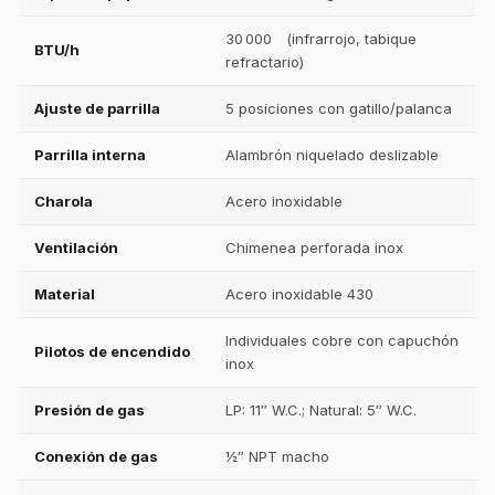
30 000 (infrarrojo, tabique
BTU/h
refractario)
Ajuste de parrilla
5 posiciones con gatillo/palanca
Parrilla interna
Alambrón niquelado deslizable
Charola
Acero inoxidable
Ventilación
Chimenea perforada inox
Material
Acero inoxidable 430
Individuales cobre con capuchón
Pilotos de encendido
inox
Presión de gas
LP: 11″ W.C.; Natural: 5″ W.C.
Conexión de gas
½″ NPT macho