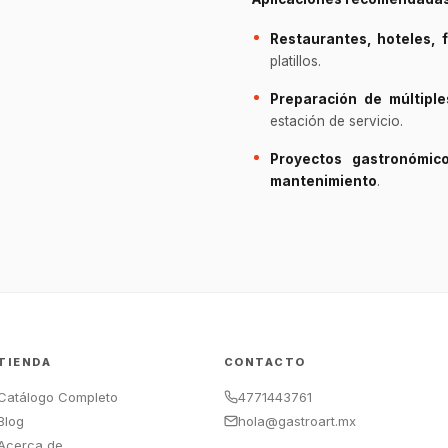
Restaurantes, hoteles, 
platillos.
Preparación de múltiple
estación de servicio.
Proyectos gastronómico
mantenimiento
.
TIENDA
CONTACTO
Catálogo Completo
4771443761
Blog
hola@gastroart.mx
Acerca de