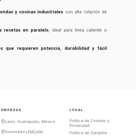
fondas y cocinas industriales
con alta rotación de
s recetas en paralelo
, ideal para línea caliente o
GastroBot
Asesor Chef Online
s que requieren potencia, durabilidad y fácil
¡Hola Chef! 🍳 Soy GastroBot, tu
asesor de cocina profesional de
GastroArt.
¿En qué te puedo apoyar hoy con tu
equipamiento o utensilios?
Buscar estufas industriales
Ver uniformes y filipinas
EMPRESA
LEGAL
Métodos de envío y entrega
Ver sucursales y contacto
Política de Cookies y
León, Guanajuato, México
Privacidad
Sucursales:
LEM
|
JAM
Política de Garantía