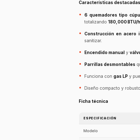
Características destacada
6 quemadores tipo cúpu
totalizando
180,000 BTU/
Construcción en acero 
sanitizar.
Encendido manual
y
válv
Parrillas desmontables
qu
Funciona con
gas LP
y pue
Diseño compacto y robusto, 
Ficha técnica
ESPECIFICACIÓN
Modelo