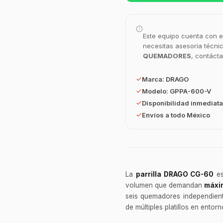
Este equipo cuenta con e
necesitas asesoría técni
QUEMADORES
, contáct
Marca:
DRAGO
Modelo:
GPPA-600-V
Disponibilidad inmediata
Envíos a todo México
La
parrilla DRAGO CG-60
es
volumen que demandan
máxim
seis quemadores independient
de múltiples platillos en entor