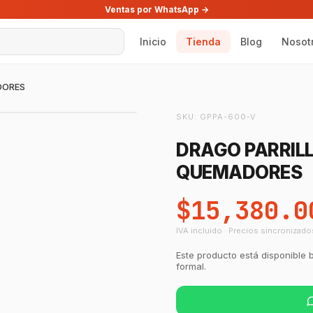
Ventas por WhatsApp →
Inicio
Tienda
Blog
Nosot
DORES
SKU:
GPPA-600-V
DRAGO PARRILL
QUEMADORES
$15,380.0
IVA incluido · Precios sincronizado
Este producto está disponible 
formal.