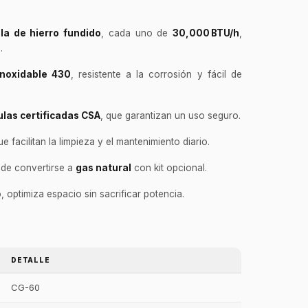
s
la de hierro fundido
, cada uno de
30,000 BTU/h
,
h
.
inoxidable 430
, resistente a la corrosión y fácil de
ulas certificadas CSA
, que garantizan un uso seguro.
e facilitan la limpieza y el mantenimiento diario.
de convertirse a
gas natural
con kit opcional.
optimiza espacio sin sacrificar potencia.
DETALLE
CG-60