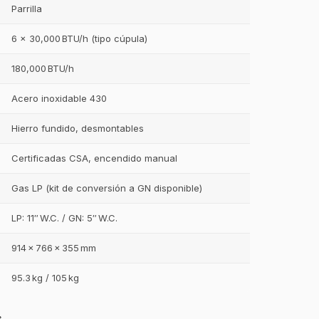
Parrilla
6 × 30,000 BTU/h (tipo cúpula)
180,000 BTU/h
Acero inoxidable 430
Hierro fundido, desmontables
Certificadas CSA, encendido manual
Gas LP (kit de conversión a GN disponible)
LP: 11″ W.C. / GN: 5″ W.C.
914 × 766 × 355 mm
95.3 kg / 105 kg
s