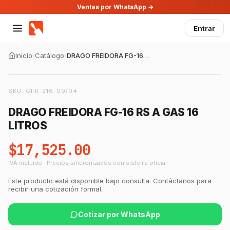
Ventas por WhatsApp →
Entrar
Inicio
/
Catálogo
/
DRAGO FREIDORA FG-16 RS A GAS 16 LITROS
SKU:
GFR-216-09/04
DRAGO FREIDORA FG-16 RS A GAS 16
LITROS
$17,525.00
IVA incluido · Precios sincronizados con sistema oficial
Este producto está disponible bajo consulta. Contáctanos para
recibir una cotización formal.
Cotizar por WhatsApp