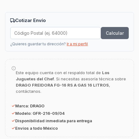
Cotizar Envío
Calcular
GastroBot
¿Quieres guardar tu dirección?
Ir a mi perfil
Asesor Chef Online
¡Hola Chef! 🍳 Soy GastroBot, tu asesor
de cocina profesional de GastroArt.
Este equipo cuenta con el respaldo total de
Los
Juguetes del Chef
. Si necesitas asesoría técnica sobre
¿En qué te puedo apoyar hoy con tu
equipamiento o utensilios?
DRAGO FREIDORA FG-16 RS A GAS 16 LITROS
,
contáctanos.
Buscar estufas industriales
Marca:
DRAGO
Ver uniformes y filipinas
Modelo:
GFR-216-09/04
Métodos de envío y entrega
Disponibilidad inmediata para entrega
Ver sucursales y contacto
Envíos a todo México