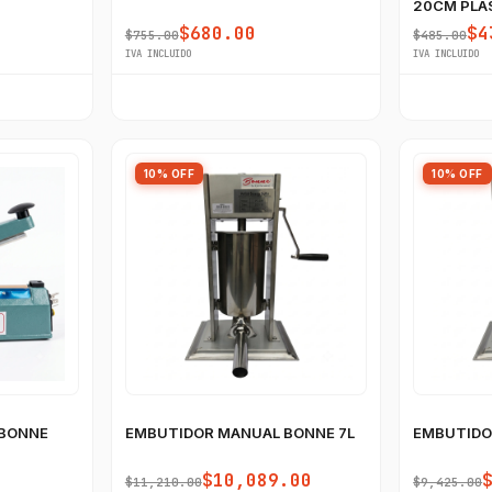
20CM PLA
$680.00
$4
$755.00
$485.00
IVA INCLUIDO
IVA INCLUIDO
10% OFF
10% OFF
 BONNE
EMBUTIDOR MANUAL BONNE 7L
EMBUTIDO
$10,089.00
$11,210.00
$9,425.00