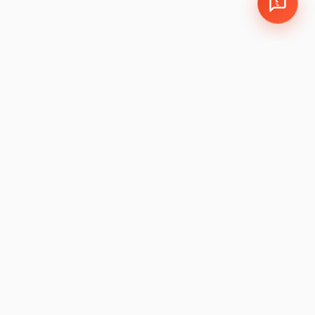
EMPRESA
LEGAL
Política de Cookies y
León, Guanajuato, México
Privacidad
Sucursales:
LEM
|
JAM
Política de Garantía
Devoluciones
Preguntas Frecuentes