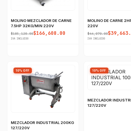
MOLINO MEZCLADOR DE CARNE
MOLINO DE CARNE 2H
7.5HP 32KG/MIN 220V
220V
$166,608.00
$39,663
$185,120.00
$44,070.00
IVA INCLUIDO
IVA INCLUIDO
10% OFF
10% OFF
MEZCLADOR INDUSTRI
127/220V
MEZCLADOR INDUSTRIAL 200KG
127/220V