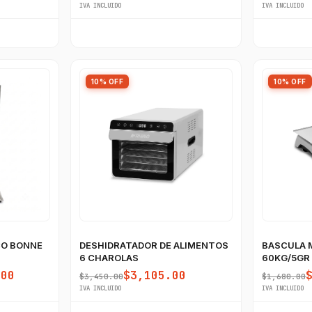
IVA INCLUIDO
IVA INCLUIDO
10% OFF
10% OFF
CO BONNE
DESHIDRATADOR DE ALIMENTOS
BASCULA 
6 CHAROLAS
60KG/5GR
USB
.00
$3,105.00
$3,450.00
$1,680.00
IVA INCLUIDO
IVA INCLUIDO