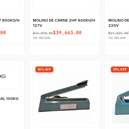
P 800KG/H
MOLINO DE CARNE 2HP 800KG/H
MOLINO DE
127V
220V
.00
$39,663.00
$44,070.00
$37,825.00
IVA INCLUIDO
IVA INCLUIDO
10% OFF
10% OFF
AL 100KG