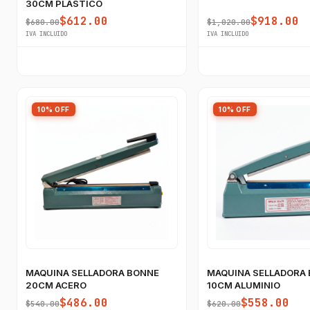
30CM PLASTICO
$612.00
$918.00
$680.00
$1,020.00
IVA INCLUIDO
IVA INCLUIDO
10% OFF
10% OFF
MAQUINA SELLADORA BONNE
MAQUINA SELLADORA
20CM ACERO
10CM ALUMINIO
$486.00
$558.00
$540.00
$620.00