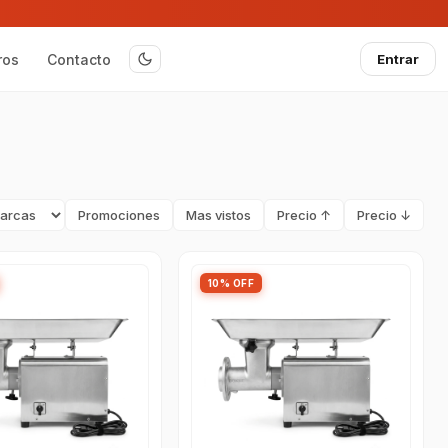
ros
Contacto
Entrar
Promociones
Mas vistos
Precio ↑
Precio ↓
10% OFF