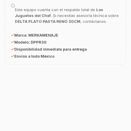
equipamiento o utensilios?
Este equipo cuenta con el respaldo total de
Los
Buscar estufas industriales
Juguetes del Chef
. Si necesitas asesoría técnica sobre
DELTA PLATO PASTA RENO 30CM
, contáctanos.
Ver uniformes y filipinas
Métodos de envío y entrega
Marca:
MERKAMENAJE
Modelo:
DPPR30
Ver sucursales y contacto
Disponibilidad inmediata para entrega
Envíos a todo México