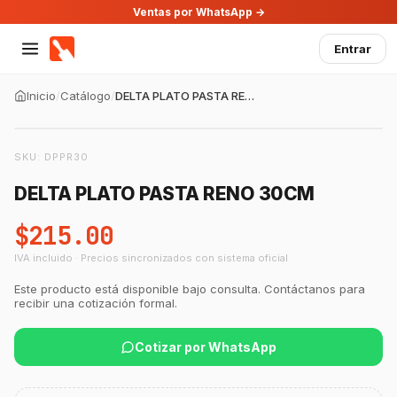
Ventas por WhatsApp →
Entrar
Inicio
/
Catálogo
/
DELTA PLATO PASTA RENO 30CM
SKU:
DPPR30
DELTA PLATO PASTA RENO 30CM
$215.00
IVA incluido · Precios sincronizados con sistema oficial
GastroBot
Este producto está disponible bajo consulta. Contáctanos para
Asesor Chef Online
recibir una cotización formal.
Cotizar por WhatsApp
¡Hola Chef! 🍳 Soy GastroBot, tu asesor
de cocina profesional de GastroArt.
¿En qué te puedo apoyar hoy con tu