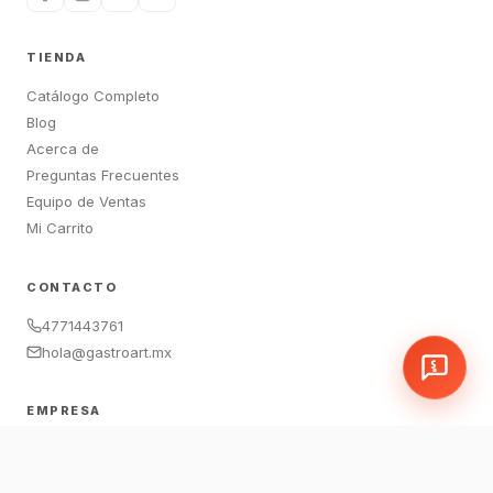
TIENDA
Catálogo Completo
Blog
Acerca de
Preguntas Frecuentes
Equipo de Ventas
Mi Carrito
CONTACTO
4771443761
hola@gastroart.mx
EMPRESA
León, Guanajuato, México
Sucursales:
LEM
|
JAM