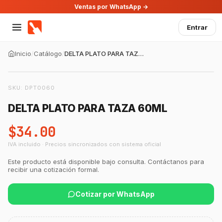
Ventas por WhatsApp →
Entrar
Inicio
/
Catálogo
/
DELTA PLATO PARA TAZA 60ML
SKU:
DPT0060
DELTA PLATO PARA TAZA 60ML
$34.00
IVA incluido · Precios sincronizados con sistema oficial
GastroBot
Este producto está disponible bajo consulta. Contáctanos para
Asesor Chef Online
recibir una cotización formal.
Cotizar por WhatsApp
¡Hola Chef! 🍳 Soy GastroBot, tu asesor
de cocina profesional de GastroArt.
¿En qué te puedo apoyar hoy con tu