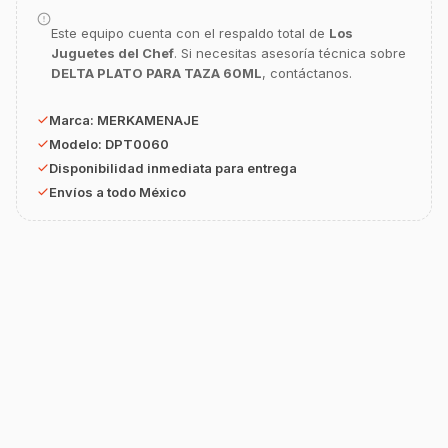
equipamiento o utensilios?
Este equipo cuenta con el respaldo total de
Los
Buscar estufas industriales
Juguetes del Chef
. Si necesitas asesoría técnica sobre
DELTA PLATO PARA TAZA 60ML
, contáctanos.
Ver uniformes y filipinas
Métodos de envío y entrega
Marca:
MERKAMENAJE
Modelo:
DPT0060
Ver sucursales y contacto
Disponibilidad inmediata para entrega
Envíos a todo México