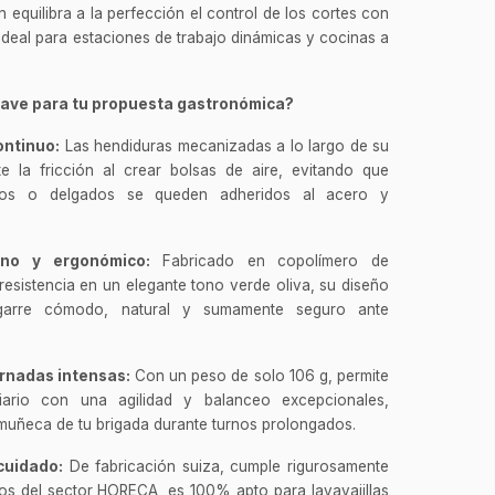
 equilibra a la perfección el control de los cortes con
, ideal para estaciones de trabajo dinámicas y cocinas a
clave para tu propuesta gastronómica?
ontinuo:
Las hendiduras mecanizadas a lo largo de su
e la fricción al crear bolsas de aire, evitando que
sos o delgados se queden adheridos al acero y
no y ergonómico:
Fabricado en copolímero de
 resistencia en un elegante tono verde oliva, su diseño
garre cómodo, natural y sumamente seguro ante
rnadas intensas:
Con un peso de solo 106 g, permite
iario con una agilidad y balanceo excepcionales,
 muñeca de tu brigada durante turnos prolongados.
 cuidado:
De fabricación suiza, cumple rigurosamente
ios del sector HORECA, es 100% apto para lavavajillas