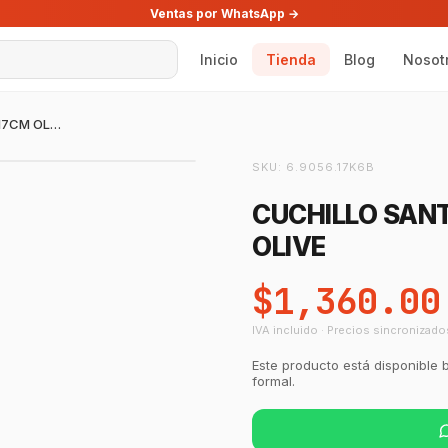
Ventas por WhatsApp →
Inicio
Tienda
Blog
Nosot
CUCHILLO SANTOKU SWISS MODERN 17CM OLIVE
SKU:
6.9056.17K6B
CUCHILLO SAN
OLIVE
$1,360.00
IVA incluido · Precios sincronizado
Este producto está disponible 
formal.