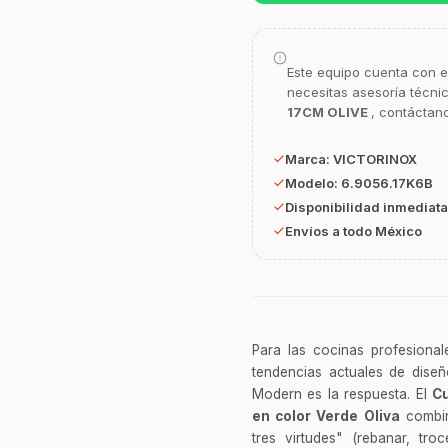
Este equipo cuenta con e
necesitas asesoría técni
17CM OLIVE
, contáctan
Marca:
VICTORINOX
Modelo:
6.9056.17K6B
Disponibilidad inmediata
Envíos a todo México
Para las cocinas profesiona
tendencias actuales de dise
Modern es la respuesta. El
Cu
en color Verde Oliva
combina
tres virtudes" (rebanar, tr