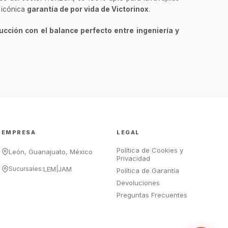
GastroBot
a icónica
garantía de por vida de Victorinox
.
Asesor Chef Online
ucción con el balance perfecto entre ingeniería y
¡Hola Chef! 🍳 Soy GastroBot, tu
asesor de cocina profesional de
GastroArt.
¿En qué te puedo apoyar hoy con tu
equipamiento o utensilios?
Buscar estufas industriales
Ver uniformes y filipinas
EMPRESA
LEGAL
Métodos de envío y entrega
Política de Cookies y
Ver sucursales y contacto
León, Guanajuato, México
Privacidad
Sucursales:
LEM
|
JAM
Política de Garantía
Devoluciones
Preguntas Frecuentes