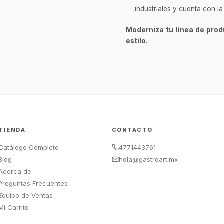
industriales y cuenta con l
Moderniza tu línea de prod
estilo.
TIENDA
CONTACTO
Catálogo Completo
4771443761
Blog
hola@gastroart.mx
Acerca de
Preguntas Frecuentes
Equipo de Ventas
Mi Carrito