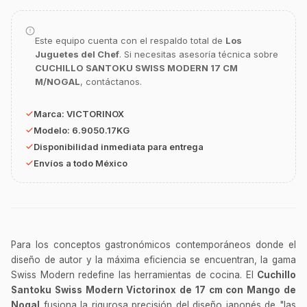
GastroBot
Asesor Chef Online
Este equipo cuenta con el respaldo total de
Los
Juguetes del Chef
. Si necesitas asesoría técnica sobre
¡Hola Chef! 🍳 Soy GastroBot, tu asesor
CUCHILLO SANTOKU SWISS MODERN 17 CM
de cocina profesional de GastroArt.
M/NOGAL
, contáctanos.
¿En qué te puedo apoyar hoy con tu
equipamiento o utensilios?
Marca:
VICTORINOX
Modelo:
6.9050.17KG
Buscar estufas industriales
Disponibilidad inmediata para entrega
Ver uniformes y filipinas
Envíos a todo México
Métodos de envío y entrega
Ver sucursales y contacto
Para los conceptos gastronómicos contemporáneos donde el
diseño de autor y la máxima eficiencia se encuentran, la gama
Swiss Modern redefine las herramientas de cocina. El
Cuchillo
Santoku Swiss Modern Victorinox de 17 cm con Mango de
Nogal
fusiona la rigurosa precisión del diseño japonés de "las