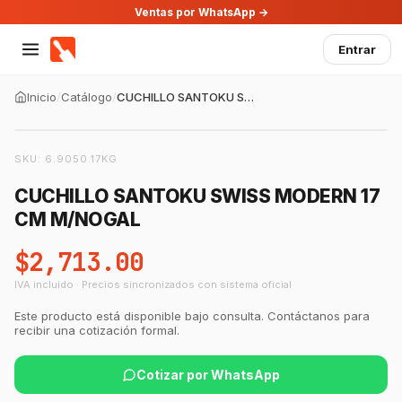
Ventas por WhatsApp →
Entrar
Inicio
/
Catálogo
/
CUCHILLO SANTOKU SWISS MODERN 17 CM M/NOGAL
SKU:
6.9050.17KG
CUCHILLO SANTOKU SWISS MODERN 17
CM M/NOGAL
$2,713.00
IVA incluido · Precios sincronizados con sistema oficial
Este producto está disponible bajo consulta. Contáctanos para
recibir una cotización formal.
Cotizar por WhatsApp