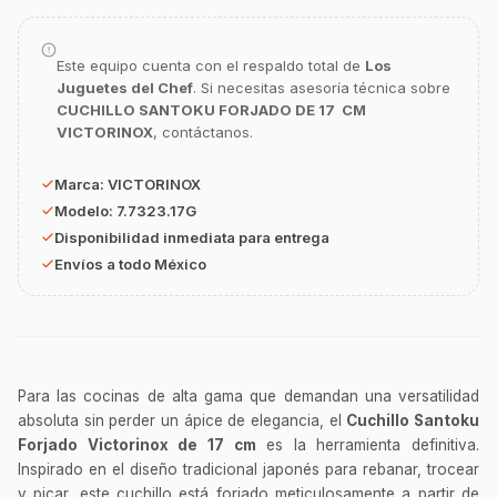
GastroBot
Asesor Chef Online
Este equipo cuenta con el respaldo total de
Los
Juguetes del Chef
. Si necesitas asesoría técnica sobre
¡Hola Chef! 🍳 Soy GastroBot, tu asesor
CUCHILLO SANTOKU FORJADO DE 17 CM
de cocina profesional de GastroArt.
VICTORINOX
, contáctanos.
¿En qué te puedo apoyar hoy con tu
equipamiento o utensilios?
Marca:
VICTORINOX
Buscar estufas industriales
Modelo:
7.7323.17G
Disponibilidad inmediata para entrega
Ver uniformes y filipinas
Envíos a todo México
Métodos de envío y entrega
Ver sucursales y contacto
Para las cocinas de alta gama que demandan una versatilidad
absoluta sin perder un ápice de elegancia, el
Cuchillo Santoku
Forjado Victorinox de 17 cm
es la herramienta definitiva.
Inspirado en el diseño tradicional japonés para rebanar, trocear
y picar, este cuchillo está forjado meticulosamente a partir de