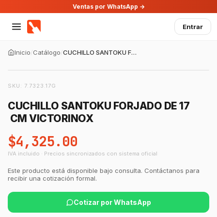
Ventas por WhatsApp →
Entrar
Inicio
/
Catálogo
/
CUCHILLO SANTOKU FORJADO DE 17 CM VICTORINOX
SKU:
7.7323.17G
CUCHILLO SANTOKU FORJADO DE 17
CM VICTORINOX
$4,325.00
IVA incluido · Precios sincronizados con sistema oficial
Este producto está disponible bajo consulta. Contáctanos para
recibir una cotización formal.
Cotizar por WhatsApp