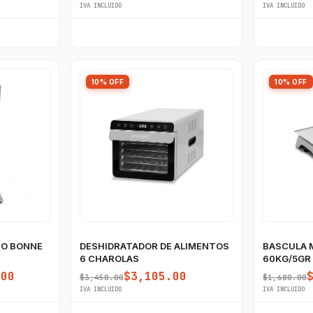
IVA INCLUIDO
IVA INCLUIDO
10% OFF
10% OFF
CO BONNE
DESHIDRATADOR DE ALIMENTOS
BASCULA 
6 CHAROLAS
60KG/5GR
USB
.00
$3,105.00
$3,450.00
$1,680.00
IVA INCLUIDO
IVA INCLUIDO