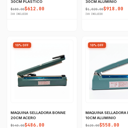
30CM PLASTICO
30CM ALUMINIO
$612.00
$918.00
$680.00
$1,020.00
IVA INCLUIDO
IVA INCLUIDO
10% OFF
10% OFF
MAQUINA SELLADORA BONNE
MAQUINA SELLADORA
20CM ACERO
10CM ALUMINIO
$486.00
$558.00
$540.00
$620.00