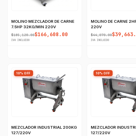
MOLINO MEZCLADOR DE CARNE
MOLINO DE CARNE 2H
7.5HP 32KG/MIN 220V
220V
$166,608.00
$39,663
$185,120.00
$44,070.00
IVA INCLUIDO
IVA INCLUIDO
10% OFF
10% OFF
MEZCLADOR INDUSTRIAL 200KG
MEZCLADOR INDUSTRI
127/220V
127/220V