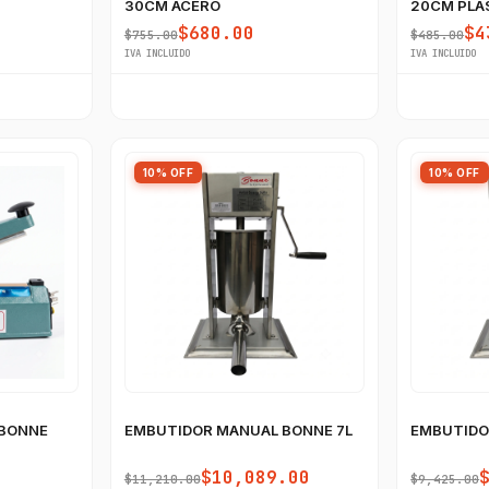
30CM ACERO
20CM PLA
$680.00
$4
$755.00
$485.00
IVA INCLUIDO
IVA INCLUIDO
10% OFF
10% OFF
 BONNE
EMBUTIDOR MANUAL BONNE 7L
EMBUTIDO
$10,089.00
$11,210.00
$9,425.00