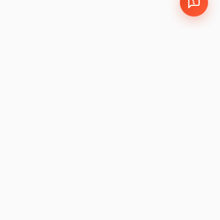
EMPRESA
LEGAL
Política de Cookies y
León, Guanajuato, México
Privacidad
Sucursales:
LEM
|
JAM
Política de Garantía
Devoluciones
Preguntas Frecuentes