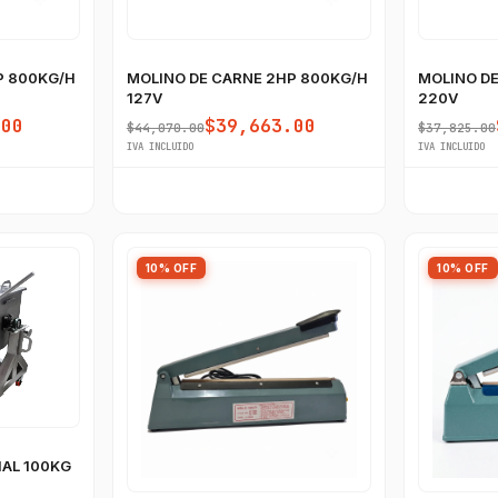
P 800KG/H
MOLINO DE CARNE 2HP 800KG/H
MOLINO DE
127V
220V
.00
$39,663.00
$44,070.00
$37,825.00
IVA INCLUIDO
IVA INCLUIDO
10% OFF
10% OFF
AL 100KG