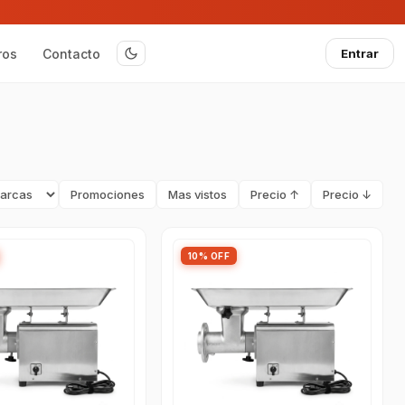
ros
Contacto
Entrar
Promociones
Mas vistos
Precio ↑
Precio ↓
10% OFF