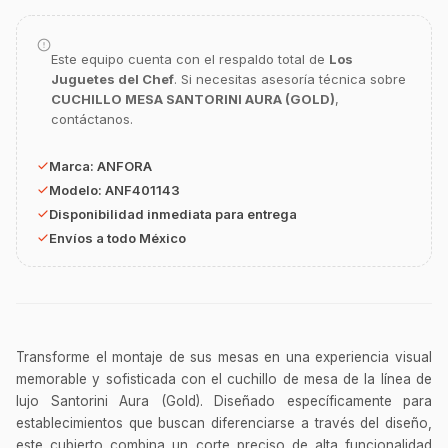
GastroBot
Asesor Chef Online
Este equipo cuenta con el respaldo total de
Los
Juguetes del Chef
. Si necesitas asesoría técnica sobre
CUCHILLO MESA SANTORINI AURA (GOLD)
,
¡Hola Chef! 🍳 Soy GastroBot, tu asesor
contáctanos.
de cocina profesional de GastroArt.
¿En qué te puedo apoyar hoy con tu
Marca:
ANFORA
equipamiento o utensilios?
Modelo:
ANF401143
Buscar estufas industriales
Disponibilidad inmediata para entrega
Envíos a todo México
Ver uniformes y filipinas
Métodos de envío y entrega
Ver sucursales y contacto
Transforme el montaje de sus mesas en una experiencia visual
memorable y sofisticada con el cuchillo de mesa de la línea de
lujo Santorini Aura (Gold). Diseñado específicamente para
establecimientos que buscan diferenciarse a través del diseño,
este cubierto combina un corte preciso de alta funcionalidad