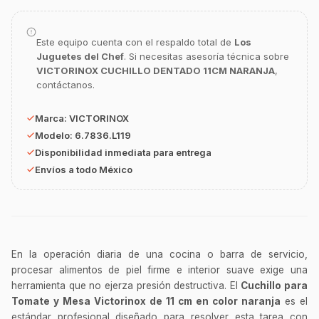
GastroBot
Asesor Chef Online
Este equipo cuenta con el respaldo total de
Los
Juguetes del Chef
. Si necesitas asesoría técnica sobre
¡Hola Chef! 🍳 Soy GastroBot, tu asesor
VICTORINOX CUCHILLO DENTADO 11CM NARANJA
,
de cocina profesional de GastroArt.
contáctanos.
¿En qué te puedo apoyar hoy con tu
equipamiento o utensilios?
Marca:
VICTORINOX
Buscar estufas industriales
Modelo:
6.7836.L119
Disponibilidad inmediata para entrega
Ver uniformes y filipinas
Envíos a todo México
Métodos de envío y entrega
Ver sucursales y contacto
En la operación diaria de una cocina o barra de servicio,
procesar alimentos de piel firme e interior suave exige una
herramienta que no ejerza presión destructiva. El
Cuchillo para
Tomate y Mesa Victorinox de 11 cm en color naranja
es el
estándar profesional diseñado para resolver esta tarea con