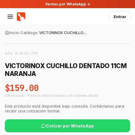
Ventas por WhatsApp →
Entrar
Inicio
/
Catálogo
/
VICTORINOX CUCHILLO DENTADO 11CM NARANJA
SKU:
6.7836.L119
VICTORINOX CUCHILLO DENTADO 11CM
NARANJA
$159.00
IVA incluido · Precios sincronizados con sistema oficial
Este producto está disponible bajo consulta. Contáctanos para
recibir una cotización formal.
Cotizar por WhatsApp