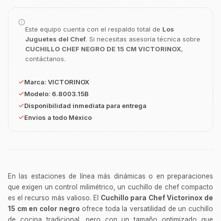
GastroBot
Asesor Chef Online
Este equipo cuenta con el respaldo total de
Los
Juguetes del Chef
. Si necesitas asesoría técnica sobre
¡Hola Chef! 🍳 Soy GastroBot, tu asesor
de cocina profesional de GastroArt.
CUCHILLO CHEF NEGRO DE 15 CM VICTORINOX
,
contáctanos.
¿En qué te puedo apoyar hoy con tu
equipamiento o utensilios?
Marca:
VICTORINOX
Buscar estufas industriales
Modelo:
6.8003.15B
Disponibilidad inmediata para entrega
Ver uniformes y filipinas
Envíos a todo México
Métodos de envío y entrega
Ver sucursales y contacto
En las estaciones de línea más dinámicas o en preparaciones
que exigen un control milimétrico, un cuchillo de chef compacto
es el recurso más valioso. El
Cuchillo para Chef Victorinox de
15 cm en color negro
ofrece toda la versatilidad de un cuchillo
de cocina tradicional, pero con un tamaño optimizado que