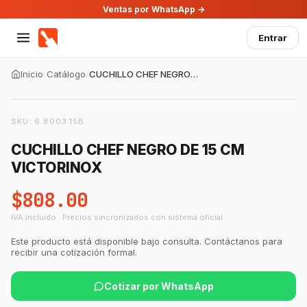
Ventas por WhatsApp →
Entrar
Inicio
/
Catálogo
/
CUCHILLO CHEF NEGRO DE 15 CM VICTORINOX
SKU:
6.8003.15B
CUCHILLO CHEF NEGRO DE 15 CM
VICTORINOX
$808.00
IVA incluido · Precios sincronizados con sistema oficial
Este producto está disponible bajo consulta. Contáctanos para
recibir una cotización formal.
Cotizar por WhatsApp