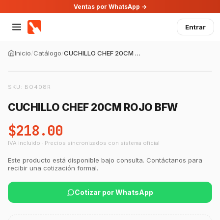
Ventas por WhatsApp →
Entrar
Inicio
/
Catálogo
/
CUCHILLO CHEF 20CM ROJO BFW
SKU:
BO408R
CUCHILLO CHEF 20CM ROJO BFW
$218.00
IVA incluido · Precios sincronizados con sistema oficial
GastroBot
Este producto está disponible bajo consulta. Contáctanos para
Asesor Chef Online
recibir una cotización formal.
Cotizar por WhatsApp
¡Hola Chef! 🍳 Soy GastroBot, tu asesor
de cocina profesional de GastroArt.
¿En qué te puedo apoyar hoy con tu