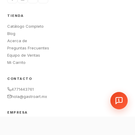
TIENDA
Catálogo Completo
Blog
Acerca de
Preguntas Frecuentes
Equipo de Ventas
Mi Carrito
CONTACTO
4771443761
hola@gastroart.mx
EMPRESA
León, Guanajuato, México
Sucursales:
LEM
|
JAM