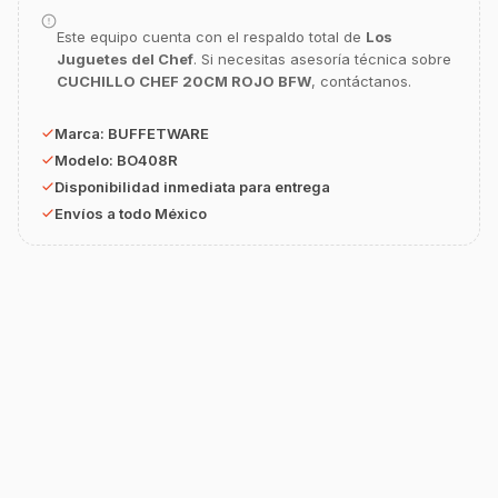
equipamiento o utensilios?
Este equipo cuenta con el respaldo total de
Los
Buscar estufas industriales
Juguetes del Chef
. Si necesitas asesoría técnica sobre
CUCHILLO CHEF 20CM ROJO BFW
, contáctanos.
Ver uniformes y filipinas
Métodos de envío y entrega
Marca:
BUFFETWARE
Modelo:
BO408R
Ver sucursales y contacto
Disponibilidad inmediata para entrega
Envíos a todo México