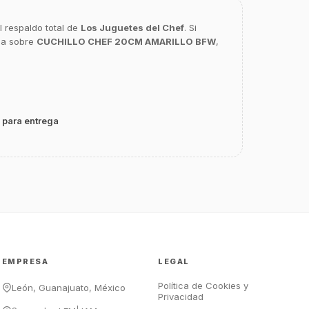
l respaldo total de
Los Juguetes del Chef
. Si
ca sobre
CUCHILLO CHEF 20CM AMARILLO BFW
,
GastroBot
Asesor Chef Online
 para entrega
¡Hola Chef! 🍳 Soy GastroBot, tu
asesor de cocina profesional de
GastroArt.
¿En qué te puedo apoyar hoy con tu
equipamiento o utensilios?
Buscar estufas industriales
Ver uniformes y filipinas
EMPRESA
LEGAL
Métodos de envío y entrega
Ver sucursales y contacto
Política de Cookies y
León, Guanajuato, México
Privacidad