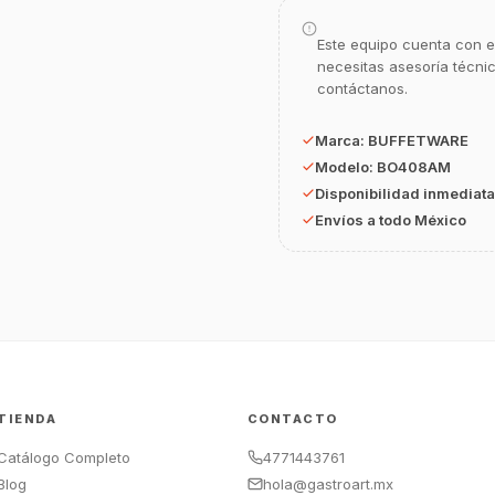
Este equipo cuenta con e
necesitas asesoría técni
contáctanos.
Marca:
BUFFETWARE
Modelo:
BO408AM
Disponibilidad inmediata
Envíos a todo México
TIENDA
CONTACTO
Catálogo Completo
4771443761
Blog
hola@gastroart.mx