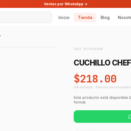
Ventas por WhatsApp →
Inicio
Tienda
Blog
Nosot
W
SKU:
BO408AM
CUCHILLO CHE
$218.00
IVA incluido · Precios sincronizado
Este producto está disponible 
formal.