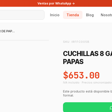
Ventas por WhatsApp →
Inicio
Tienda
Blog
Nosot
CUCHILLAS 8 GAJOS PARA CORTADOR DE PAPAS
SKU:
IRFFC005B
CUCHILLAS 8 
PAPAS
$653.00
IVA incluido · Precios sincronizado
Este producto está disponible 
formal.