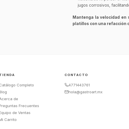
jugos corrosivos, facilitan
Mantenga la velocidad en 
platillos con una refacción 
TIENDA
CONTACTO
Catálogo Completo
4771443761
Blog
hola@gastroart.mx
Acerca de
Preguntas Frecuentes
Equipo de Ventas
Mi Carrito