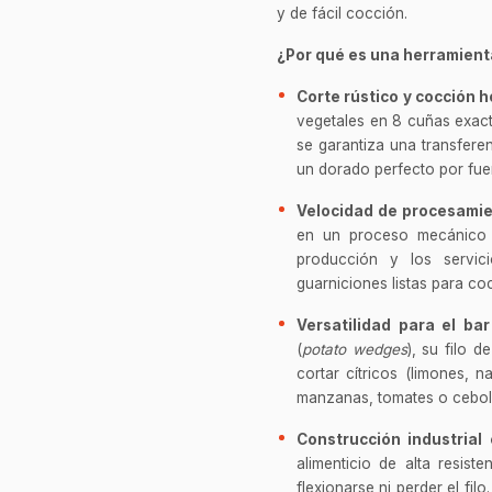
y de fácil cocción.
¿Por qué es una herramienta
Corte rústico y cocción
vegetales en 8 cuñas exacta
se garantiza una transfere
un dorado perfecto por fue
Velocidad de procesamie
en un proceso mecánico d
producción y los servi
guarniciones listas para c
Versatilidad para el bar
(
potato wedges
), su filo 
cortar cítricos (limones, 
manzanas, tomates o ceboll
Construcción industrial 
alimenticio de alta resist
flexionarse ni perder el fil