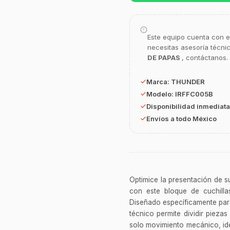
Este equipo cuenta con e
necesitas asesoría técni
DE PAPAS
, contáctanos.
Marca:
THUNDER
Modelo:
IRFFC005B
Disponibilidad inmediata
Envíos a todo México
Optimice la presentación de s
con este bloque de cuchilla
Diseñado específicamente par
técnico permite dividir pieza
solo movimiento mecánico, ide