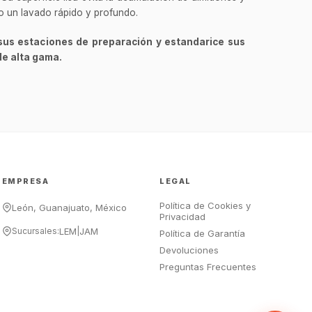
GastroBot
do un lavado rápido y profundo.
Asesor Chef Online
sus estaciones de preparación y estandarice sus
¡Hola Chef! 🍳 Soy GastroBot, tu
de alta gama.
asesor de cocina profesional de
GastroArt.
¿En qué te puedo apoyar hoy con tu
equipamiento o utensilios?
Buscar estufas industriales
Ver uniformes y filipinas
EMPRESA
LEGAL
Métodos de envío y entrega
Política de Cookies y
Ver sucursales y contacto
León, Guanajuato, México
Privacidad
Sucursales:
LEM
|
JAM
Política de Garantía
Devoluciones
Preguntas Frecuentes