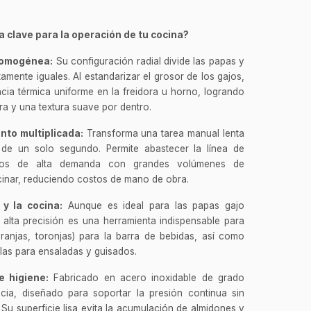
 clave para la operación de tu cocina?
 homogénea:
Su configuración radial divide las papas y
mente iguales. Al estandarizar el grosor de los gajos,
ncia térmica uniforme en la freidora u horno, logrando
ra y una textura suave por dentro.
nto multiplicada:
Transforma una tarea manual lenta
e un solo segundo. Permite abastecer la línea de
cios de alta demanda con grandes volúmenes de
ocinar, reduciendo costos de mano de obra.
 y la cocina:
Aunque es ideal para las papas gajo
de alta precisión es una herramienta indispensable para
naranjas, toronjas) para la barra de bebidas, así como
as para ensaladas y guisados.
e higiene:
Fabricado en acero inoxidable de grado
encia, diseñado para soportar la presión continua sin
o. Su superficie lisa evita la acumulación de almidones y