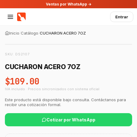
Ventas por WhatsApp →
Entrar
Inicio
/
Catálogo
/
CUCHARON ACERO 7OZ
SKU:
DS2107
CUCHARON ACERO 7OZ
$109.00
IVA incluido · Precios sincronizados con sistema oficial
GastroBot
Este producto está disponible bajo consulta. Contáctanos para
Asesor Chef Online
recibir una cotización formal.
Cotizar por WhatsApp
¡Hola Chef! 🍳 Soy GastroBot, tu asesor
de cocina profesional de GastroArt.
¿En qué te puedo apoyar hoy con tu