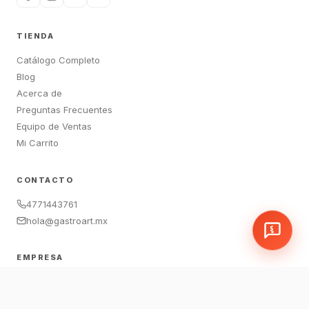
TIENDA
Catálogo Completo
Blog
Acerca de
Preguntas Frecuentes
Equipo de Ventas
Mi Carrito
CONTACTO
4771443761
hola@gastroart.mx
EMPRESA
León, Guanajuato, México
Sucursales:
LEM
|
JAM