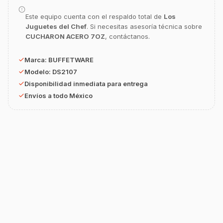
equipamiento o utensilios?
Este equipo cuenta con el respaldo total de
Los
Buscar estufas industriales
Juguetes del Chef
. Si necesitas asesoría técnica sobre
CUCHARON ACERO 7OZ
, contáctanos.
Ver uniformes y filipinas
Métodos de envío y entrega
Marca:
BUFFETWARE
Modelo:
DS2107
Ver sucursales y contacto
Disponibilidad inmediata para entrega
Envíos a todo México