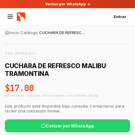
Ventas por WhatsApp →
Entrar
Inicio
/
Catálogo
/
CUCHARA DE REFRESCO MALIBU TRAMONTINA
SKU:
23740/000
CUCHARA DE REFRESCO MALIBU
TRAMONTINA
$17.00
IVA incluido · Precios sincronizados con sistema oficial
GastroBot
Asesor Chef Online
Este producto está disponible bajo consulta. Contáctanos para
recibir una cotización formal.
¡Hola Chef! 🍳 Soy GastroBot, tu asesor
de cocina profesional de GastroArt.
Cotizar por WhatsApp