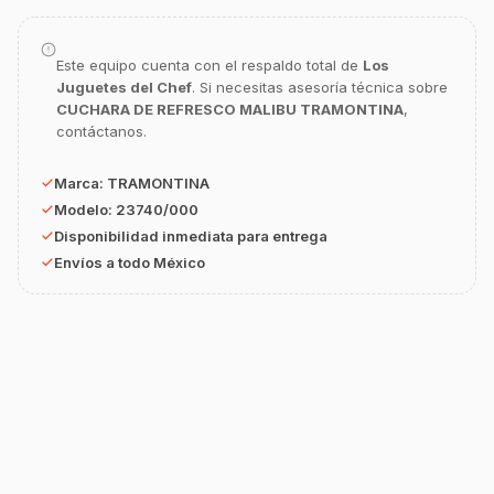
¿En qué te puedo apoyar hoy con tu
equipamiento o utensilios?
Buscar estufas industriales
Este equipo cuenta con el respaldo total de
Los
Juguetes del Chef
. Si necesitas asesoría técnica sobre
Ver uniformes y filipinas
CUCHARA DE REFRESCO MALIBU TRAMONTINA
,
contáctanos.
Métodos de envío y entrega
Ver sucursales y contacto
Marca:
TRAMONTINA
Modelo:
23740/000
Disponibilidad inmediata para entrega
Envíos a todo México