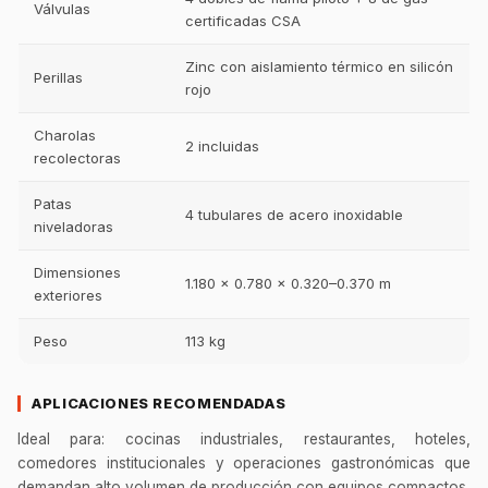
Válvulas
certificadas CSA
Zinc con aislamiento térmico en silicón
Perillas
rojo
Charolas
2 incluidas
recolectoras
Patas
4 tubulares de acero inoxidable
niveladoras
Dimensiones
1.180 × 0.780 × 0.320–0.370 m
exteriores
Peso
113 kg
APLICACIONES RECOMENDADAS
Ideal para: cocinas industriales, restaurantes, hoteles,
comedores institucionales y operaciones gastronómicas que
demandan alto volumen de producción con equipos compactos,