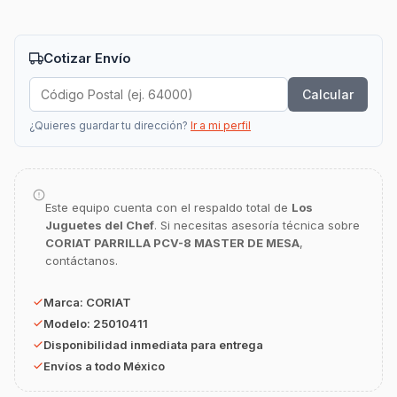
Cotizar Envío
Calcular
¿Quieres guardar tu dirección?
Ir a mi perfil
GastroBot
Asesor Chef Online
Este equipo cuenta con el respaldo total de
Los
¡Hola Chef! 🍳 Soy GastroBot, tu asesor
Juguetes del Chef
. Si necesitas asesoría técnica sobre
de cocina profesional de GastroArt.
CORIAT PARRILLA PCV-8 MASTER DE MESA
,
contáctanos.
¿En qué te puedo apoyar hoy con tu
equipamiento o utensilios?
Marca:
CORIAT
Buscar estufas industriales
Modelo:
25010411
Disponibilidad inmediata para entrega
Ver uniformes y filipinas
Envíos a todo México
Métodos de envío y entrega