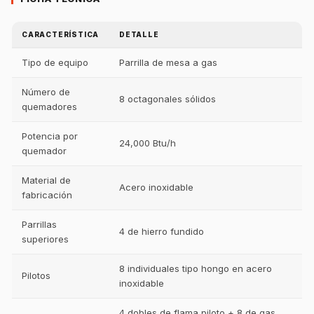
CARACTERÍSTICA
DETALLE
Tipo de equipo
Parrilla de mesa a gas
Número de
8 octagonales sólidos
quemadores
Potencia por
24,000 Btu/h
quemador
Material de
Acero inoxidable
fabricación
Parrillas
4 de hierro fundido
superiores
8 individuales tipo hongo en acero
Pilotos
inoxidable
4 dobles de flama piloto + 8 de gas