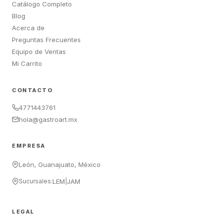
Catálogo Completo
Blog
Acerca de
Preguntas Frecuentes
Equipo de Ventas
Mi Carrito
CONTACTO
4771443761
hola@gastroart.mx
EMPRESA
León, Guanajuato, México
Sucursales:
LEM
|
JAM
LEGAL