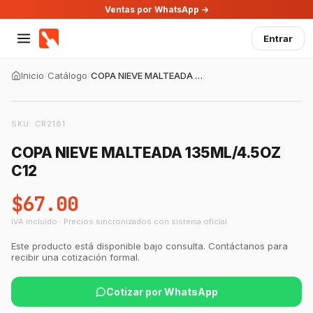
Ventas por WhatsApp →
Entrar
Inicio
/
Catálogo
/
COPA NIEVE MALTEADA 135ML/4.5OZ C12
SKU:
CR2181
COPA NIEVE MALTEADA 135ML/4.5OZ
C12
$67.00
IVA incluido · Precios sincronizados con sistema oficial
Este producto está disponible bajo consulta. Contáctanos para
recibir una cotización formal.
Cotizar por WhatsApp