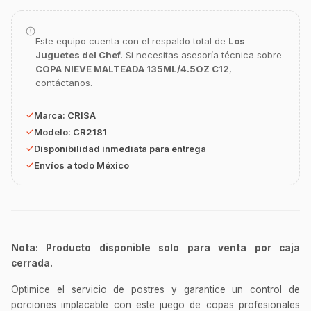
GastroBot
Asesor Chef Online
Este equipo cuenta con el respaldo total de
Los
Juguetes del Chef
. Si necesitas asesoría técnica sobre
COPA NIEVE MALTEADA 135ML/4.5OZ C12
,
¡Hola Chef! 🍳 Soy GastroBot, tu asesor
contáctanos.
de cocina profesional de GastroArt.
¿En qué te puedo apoyar hoy con tu
Marca:
CRISA
equipamiento o utensilios?
Modelo:
CR2181
Disponibilidad inmediata para entrega
Buscar estufas industriales
Envíos a todo México
Ver uniformes y filipinas
Métodos de envío y entrega
Ver sucursales y contacto
Nota: Producto disponible solo para venta por caja
cerrada.
Optimice el servicio de postres y garantice un control de
porciones implacable con este juego de copas profesionales