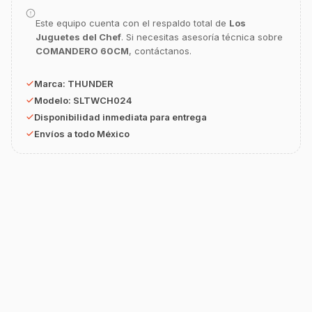
equipamiento o utensilios?
Este equipo cuenta con el respaldo total de
Los
Buscar estufas industriales
Juguetes del Chef
. Si necesitas asesoría técnica sobre
COMANDERO 60CM
, contáctanos.
Ver uniformes y filipinas
Métodos de envío y entrega
Marca:
THUNDER
Modelo:
SLTWCH024
Ver sucursales y contacto
Disponibilidad inmediata para entrega
Envíos a todo México