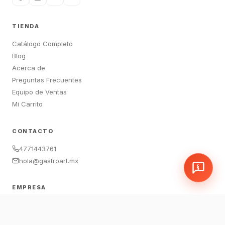
TIENDA
Catálogo Completo
Blog
Acerca de
Preguntas Frecuentes
Equipo de Ventas
Mi Carrito
CONTACTO
4771443761
hola@gastroart.mx
EMPRESA
León, Guanajuato, México
Sucursales:
LEM
|
JAM