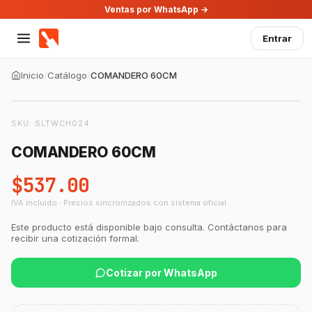
Ventas por WhatsApp →
Entrar
Inicio
/
Catálogo
/
COMANDERO 60CM
SKU:
SLTWCH024
COMANDERO 60CM
$537.00
IVA incluido · Precios sincronizados con sistema oficial
GastroBot
Este producto está disponible bajo consulta. Contáctanos para
Asesor Chef Online
recibir una cotización formal.
Cotizar por WhatsApp
¡Hola Chef! 🍳 Soy GastroBot, tu asesor
de cocina profesional de GastroArt.
¿En qué te puedo apoyar hoy con tu