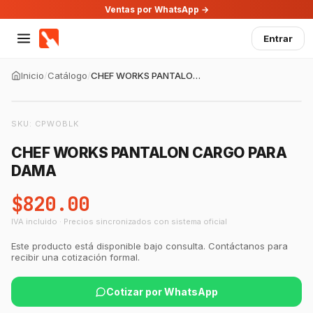
Ventas por WhatsApp →
Entrar
Inicio
/
Catálogo
/
CHEF WORKS PANTALON CARGO PARA DAMA
SKU:
CPWOBLK
CHEF WORKS PANTALON CARGO PARA
DAMA
$820.00
IVA incluido · Precios sincronizados con sistema oficial
GastroBot
Este producto está disponible bajo consulta. Contáctanos para
Asesor Chef Online
recibir una cotización formal.
Cotizar por WhatsApp
¡Hola Chef! 🍳 Soy GastroBot, tu asesor
de cocina profesional de GastroArt.