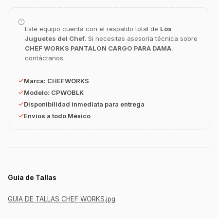
¿En qué te puedo apoyar hoy con tu
equipamiento o utensilios?
Este equipo cuenta con el respaldo total de
Los
Juguetes del Chef
. Si necesitas asesoría técnica sobre
Buscar estufas industriales
CHEF WORKS PANTALON CARGO PARA DAMA
,
Ver uniformes y filipinas
contáctanos.
Métodos de envío y entrega
Marca:
CHEFWORKS
Ver sucursales y contacto
Modelo:
CPWOBLK
Disponibilidad inmediata para entrega
Envíos a todo México
Guía de Tallas
GUIA DE TALLAS CHEF WORKS.jpg