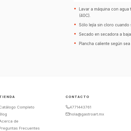
Lavar a máquina con agua ti
(40C).
Sólo lejía sin cloro cuando
Secado en secadora a baja
Plancha caliente según sea
TIENDA
CONTACTO
Catálogo Completo
4771443761
Blog
hola@gastroart.mx
Acerca de
Preguntas Frecuentes