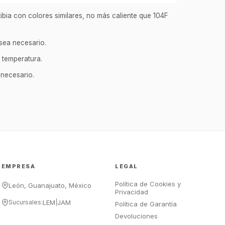
bia con colores similares, no más caliente que 104F
GastroBot
 sea necesario.
Asesor Chef Online
 temperatura.
¡Hola Chef! 🍳 Soy GastroBot, tu
 necesario.
asesor de cocina profesional de
GastroArt.
¿En qué te puedo apoyar hoy con tu
equipamiento o utensilios?
Buscar estufas industriales
Ver uniformes y filipinas
EMPRESA
LEGAL
Métodos de envío y entrega
Política de Cookies y
Ver sucursales y contacto
León, Guanajuato, México
Privacidad
Sucursales:
LEM
|
JAM
Política de Garantía
Devoluciones