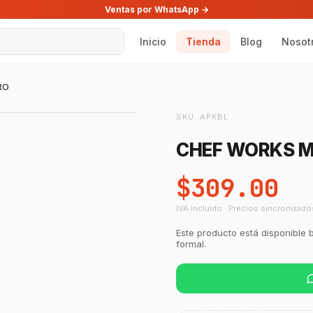
Ventas por WhatsApp →
Inicio
Tienda
Blog
Nosot
RO
SKU:
APKBL
CHEF WORKS M
$309.00
IVA incluido · Precios sincronizado
Este producto está disponible 
formal.