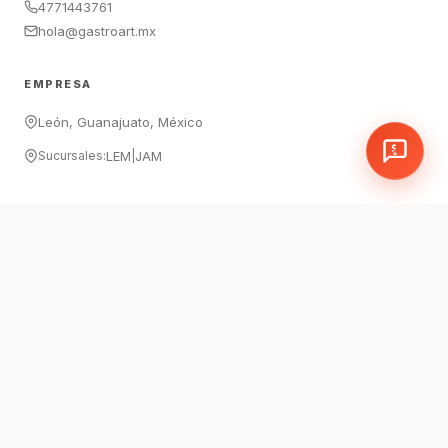
4771443761
hola@gastroart.mx
EMPRESA
León, Guanajuato, México
Sucursales:
LEM
|
JAM
LEGAL
Política de Cookies y Privacidad
Política de Garantía
Devoluciones
Preguntas Frecuentes
©
2026
Los Juguetes del Chef. Todos los derechos reservados.
Precios incluyen IVA.
Política de Cookies y Privacidad
·
Garantía
·
Devoluciones