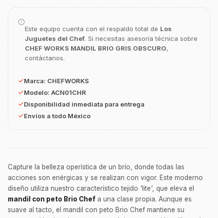
¿En qué te puedo apoyar hoy con tu
equipamiento o utensilios?
Este equipo cuenta con el respaldo total de
Los
Juguetes del Chef
. Si necesitas asesoría técnica sobre
Buscar estufas industriales
CHEF WORKS MANDIL BRIO GRIS OBSCURO
,
contáctanos.
Ver uniformes y filipinas
Métodos de envío y entrega
Marca:
CHEFWORKS
Ver sucursales y contacto
Modelo:
ACN01CHR
Disponibilidad inmediata para entrega
Envíos a todo México
Capture la belleza operística de un brío, donde todas las
acciones son enérgicas y se realizan con vigor. Este moderno
diseño utiliza nuestro característico tejido 'lite', que eleva el
mandil con peto Brio Chef
a una clase propia. Aunque es
suave al tacto, el mandil con peto Brio Chef mantiene su