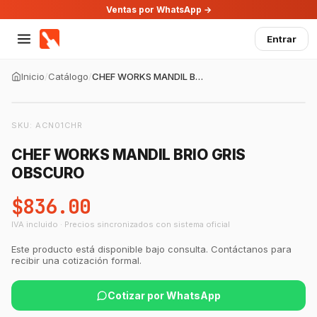
Ventas por WhatsApp →
Entrar
Inicio
/
Catálogo
/
CHEF WORKS MANDIL BRIO GRIS OBSCURO
SKU:
ACN01CHR
CHEF WORKS MANDIL BRIO GRIS
OBSCURO
$836.00
IVA incluido · Precios sincronizados con sistema oficial
Este producto está disponible bajo consulta. Contáctanos para
GastroBot
recibir una cotización formal.
Asesor Chef Online
Cotizar por WhatsApp
¡Hola Chef! 🍳 Soy GastroBot, tu asesor
de cocina profesional de GastroArt.