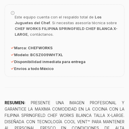
Este equipo cuenta con el respaldo total de
Los
Juguetes del Chef
. Si necesitas asesoría técnica sobre
GastroBot
CHEF WORKS FILIPINA SPRINGFIELD CHEF BLANCA X-
Asesor Chef Online
LARGE
, contáctanos.
Marca:
CHEFWORKS
¡Hola Chef! 🍳 Soy GastroBot, tu asesor
de cocina profesional de GastroArt.
Modelo:
BCSZ009WHTXL
Disponibilidad inmediata para entrega
¿En qué te puedo apoyar hoy con tu
equipamiento o utensilios?
Envíos a todo México
Buscar estufas industriales
Ver uniformes y filipinas
Métodos de envío y entrega
RESUMEN:
PRESENTE UNA IMAGEN PROFESIONAL Y
Ver sucursales y contacto
GARANTICE LA MAXIMA COMODIDAD EN LA COCINA CON LA
FILIPINA SPRINGFIELD CHEF WORKS BLANCA TALLA X-LARGE.
DISEÑADA CON TECNOLOGÍA COOL VENT™ PARA MANTENER
AL PERSONAL FRESCO EN CONDICIONES DE ALTA