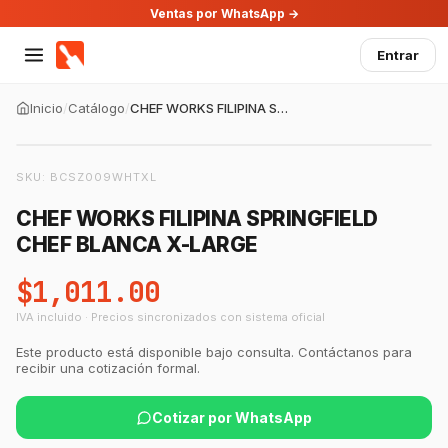
Ventas por WhatsApp →
Entrar
Inicio
/
Catálogo
/
CHEF WORKS FILIPINA SPRINGFIELD CHEF BLANCA X-LARGE
SKU:
BCSZ009WHTXL
CHEF WORKS FILIPINA SPRINGFIELD
CHEF BLANCA X-LARGE
$1,011.00
IVA incluido · Precios sincronizados con sistema oficial
Este producto está disponible bajo consulta. Contáctanos para
recibir una cotización formal.
Cotizar por WhatsApp