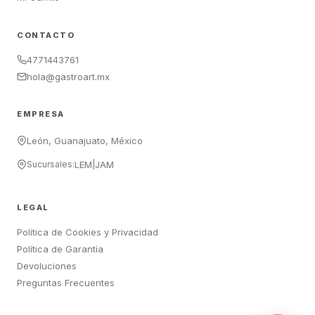
CONTACTO
4771443761
hola@gastroart.mx
EMPRESA
León, Guanajuato, México
Sucursales:
LEM
|
JAM
LEGAL
Política de Cookies y Privacidad
Política de Garantía
Devoluciones
Preguntas Frecuentes