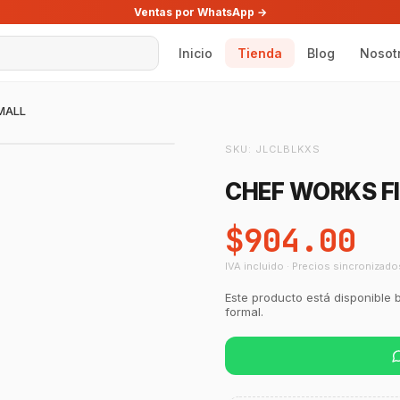
Ventas por WhatsApp →
Inicio
Tienda
Blog
Nosot
SMALL
SKU:
JLCLBLKXS
CHEF WORKS FI
$904.00
IVA incluido · Precios sincronizado
Este producto está disponible 
formal.