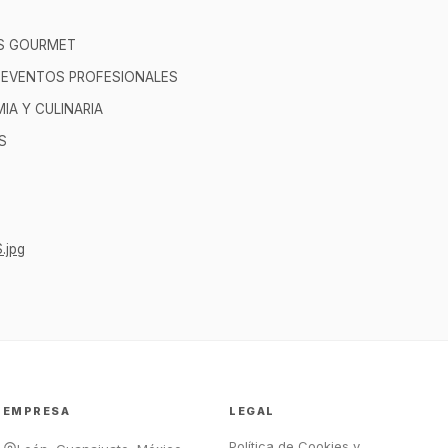
S GOURMET
Y EVENTOS PROFESIONALES
A Y CULINARIA
S
GastroBot
Asesor Chef Online
¡Hola Chef! 🍳 Soy GastroBot, tu
asesor de cocina profesional de
.jpg
GastroArt.
¿En qué te puedo apoyar hoy con tu
equipamiento o utensilios?
Buscar estufas industriales
Ver uniformes y filipinas
EMPRESA
LEGAL
Métodos de envío y entrega
Política de Cookies y
Ver sucursales y contacto