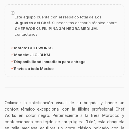
GastroBot
Asesor Chef Online
Este equipo cuenta con el respaldo total de
Los
Juguetes del Chef
. Si necesitas asesoría técnica sobre
CHEF WORKS FILIPINA 3/4 NEGRA MEDIUM
,
¡Hola Chef! 🍳 Soy GastroBot, tu asesor
contáctanos.
de cocina profesional de GastroArt.
¿En qué te puedo apoyar hoy con tu
Marca:
CHEFWORKS
equipamiento o utensilios?
Modelo:
JLCLBLKM
Buscar estufas industriales
Disponibilidad inmediata para entrega
Envíos a todo México
Ver uniformes y filipinas
Métodos de envío y entrega
Ver sucursales y contacto
Optimice la sofisticación visual de su brigada y brinde un
confort térmico excepcional con la filipina profesional Chef
Works en color negro. Perteneciente a la línea Morocco y
confeccionada con tejido de sarga ligera "Lite", esta chaqueta
en talla mediana equilibra un corte clásico holgado con la