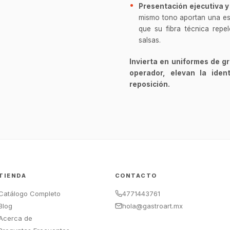
Presentación ejecutiva y
mismo tono aportan una esté
que su fibra técnica rep
salsas.
Invierta en uniformes de g
operador, elevan la ide
reposición.
TIENDA
CONTACTO
Catálogo Completo
4771443761
Blog
hola@gastroart.mx
Acerca de