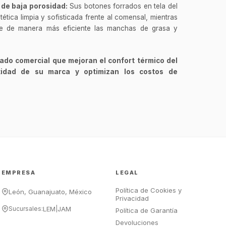
 de baja porosidad:
Sus botones forrados en tela del
tica limpia y sofisticada frente al comensal, mientras
ele de manera más eficiente las manchas de grasa y
GastroBot
Asesor Chef Online
rado comercial que mejoran el confort térmico del
ntidad de su marca y optimizan los costos de
¡Hola Chef! 🍳 Soy GastroBot, tu
asesor de cocina profesional de
GastroArt.
¿En qué te puedo apoyar hoy con tu
equipamiento o utensilios?
Buscar estufas industriales
Ver uniformes y filipinas
EMPRESA
LEGAL
Métodos de envío y entrega
Política de Cookies y
Ver sucursales y contacto
León, Guanajuato, México
Privacidad
Sucursales:
LEM
|
JAM
Política de Garantía
Devoluciones