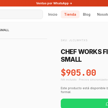
Ventas por WhatsApp →
Inicio
Tienda
Blog
Nosot
-SMALL
SKU:
JLCLWHTXS
CHEF WORKS FI
SMALL
$905.00
IVA incluido · Precios sincronizado
Este producto está disponible 
formal.