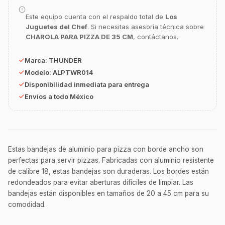
¿En qué te puedo apoyar hoy con tu
Este equipo cuenta con el respaldo total de
Los
equipamiento o utensilios?
Juguetes del Chef
. Si necesitas asesoría técnica sobre
CHAROLA PARA PIZZA DE 35 CM
, contáctanos.
Buscar estufas industriales
Ver uniformes y filipinas
Marca:
THUNDER
Métodos de envío y entrega
Modelo:
ALPTWR014
Disponibilidad inmediata para entrega
Ver sucursales y contacto
Envíos a todo México
Estas bandejas de aluminio para pizza con borde ancho son
perfectas para servir pizzas. Fabricadas con aluminio resistente
de calibre 18, estas bandejas son duraderas. Los bordes están
redondeados para evitar aberturas difíciles de limpiar. Las
bandejas están disponibles en tamaños de 20 a 45 cm para su
comodidad.