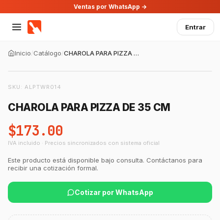
Ventas por WhatsApp →
Entrar
Inicio
/
Catálogo
/
CHAROLA PARA PIZZA DE 35 CM
SKU:
ALPTWR014
CHAROLA PARA PIZZA DE 35 CM
$173.00
IVA incluido · Precios sincronizados con sistema oficial
Este producto está disponible bajo consulta. Contáctanos para
recibir una cotización formal.
GastroBot
Asesor Chef Online
Cotizar por WhatsApp
¡Hola Chef! 🍳 Soy GastroBot, tu asesor
de cocina profesional de GastroArt.