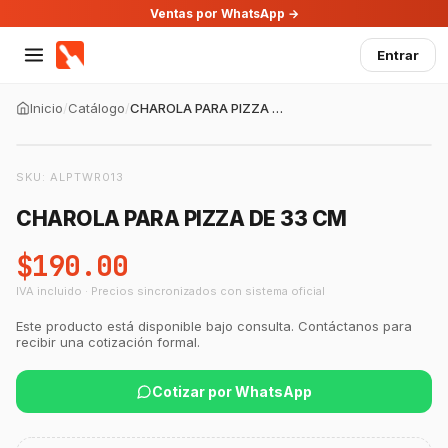
Ventas por WhatsApp →
Entrar
Inicio
/
Catálogo
/
CHAROLA PARA PIZZA DE 33 CM
SKU:
ALPTWR013
CHAROLA PARA PIZZA DE 33 CM
$190.00
IVA incluido · Precios sincronizados con sistema oficial
Este producto está disponible bajo consulta. Contáctanos para
recibir una cotización formal.
GastroBot
Asesor Chef Online
Cotizar por WhatsApp
¡Hola Chef! 🍳 Soy GastroBot, tu asesor
de cocina profesional de GastroArt.