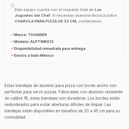
¿En qué te puedo apoyar hoy con tu
Este equipo cuenta con el respaldo total de
Los
equipamiento o utensilios?
Juguetes del Chef
. Si necesitas asesoría técnica sobre
CHAROLA PARA PIZZA DE 33 CM
, contáctanos.
Buscar estufas industriales
Ver uniformes y filipinas
Marca:
THUNDER
Métodos de envío y entrega
Modelo:
ALPTWR013
Disponibilidad inmediata para entrega
Ver sucursales y contacto
Envíos a todo México
Estas bandejas de aluminio para pizza con borde ancho son
perfectas para servir pizzas. Fabricadas con aluminio resistente
de calibre 18, estas bandejas son duraderas. Los bordes están
redondeados para evitar aberturas difíciles de limpiar. Las
bandejas están disponibles en tamaños de 20 a 45 cm para su
comodidad.