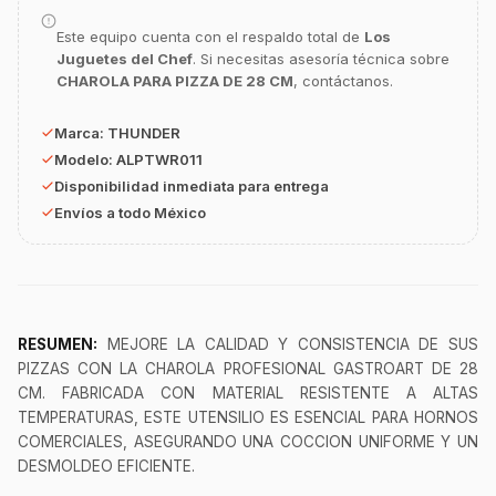
Este equipo cuenta con el respaldo total de
Los
GastroBot
Juguetes del Chef
. Si necesitas asesoría técnica sobre
Asesor Chef Online
CHAROLA PARA PIZZA DE 28 CM
, contáctanos.
¡Hola Chef! 🍳 Soy GastroBot, tu asesor
Marca:
THUNDER
de cocina profesional de GastroArt.
Modelo:
ALPTWR011
¿En qué te puedo apoyar hoy con tu
Disponibilidad inmediata para entrega
equipamiento o utensilios?
Envíos a todo México
Buscar estufas industriales
Ver uniformes y filipinas
Métodos de envío y entrega
RESUMEN:
MEJORE LA CALIDAD Y CONSISTENCIA DE SUS
Ver sucursales y contacto
PIZZAS CON LA CHAROLA PROFESIONAL GASTROART DE 28
CM. FABRICADA CON MATERIAL RESISTENTE A ALTAS
TEMPERATURAS, ESTE UTENSILIO ES ESENCIAL PARA HORNOS
COMERCIALES, ASEGURANDO UNA COCCION UNIFORME Y UN
DESMOLDEO EFICIENTE.